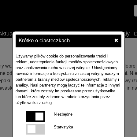
Aktualności
O nas
Uprawa
Technologia
Materiały
Krótko o ciasteczkach
✖
Używamy plików cookie do personalizowania treści i
reklam, udostępniania funkcji mediów społecznościowych
ny wcześnie „schodzące” z pola i pozostawiające bardzo dobre
oraz analizowania ruchu w naszej witrynie. Udostępniamy
e odmiany grochu, czy też mieszanki koniczyny z trawami. Nies
również informacje o korzystaniu z naszej witryny naszym
partnerom z branży mediów społecznościowych, reklamy i
paku są zboża, najczęściej pszenica. Nie zaleca się uprawy r
analizy. Nasi partnerzy mogą łączyć te informacje z innymi
wastów. Stanowisko po rzepaku jest idealne dla wielu roślin n
danymi, które zostały im przekazane przez użytkownika
lub które zostały zebrane w trakcie korzystania przez
użytkownika z usług.
Niezbędne
Statystyka