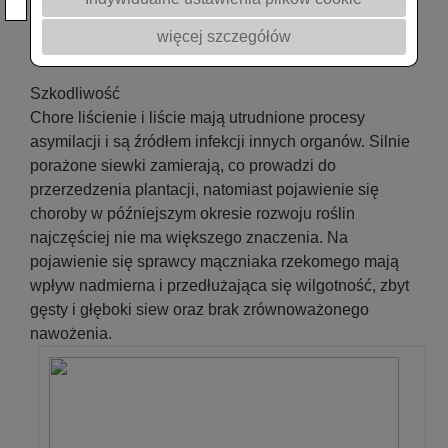
liścienie, żółkną oraz zamierają.
więcej szczegółów
Z – zaprawianie nasion
​Szkodliwość
Chore liścienie i liście mają utrudnione procesy
asymilacji i są źródłem infekcji innych organów. Silnie
porażone siewki zamierają, co prowadzi do
przerzedzenia plantacji, natomiast pojawienie się
choroby w późniejszym okresie rozwoju roślin
najczęściej nie ma większego znaczenia. Na
pojawienie się sprawcy mączniaka rzekomego mają
wpływ nadmierna i przedłużająca się wilgotność, zbyt
gęsty i głęboki siew oraz brak zrównoważonego
nawożenia.