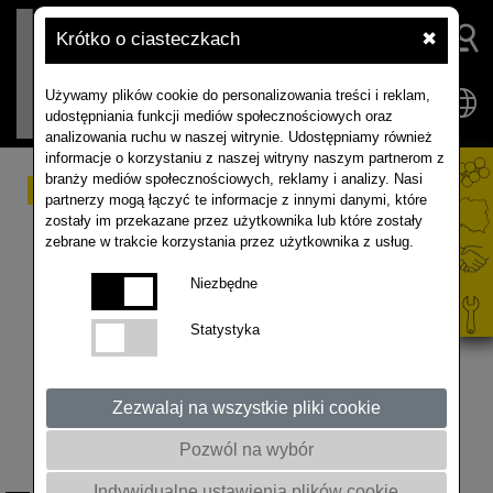
Krótko o ciasteczkach
✖
Używamy plików cookie do personalizowania treści i reklam,
udostępniania funkcji mediów społecznościowych oraz
analizowania ruchu w naszej witrynie. Udostępniamy również
informacje o korzystaniu z naszej witryny naszym partnerom z
branży mediów społecznościowych, reklamy i analizy. Nasi
Mączniak rzekomy
partnerzy mogą łączyć te informacje z innymi danymi, które
zostały im przekazane przez użytkownika lub które zostały
kapustowatych
zebrane w trakcie korzystania przez użytkownika z usług.
(Peronospora parasitica)
Niezbędne
Statystyka
Liścienie – na dolnej stronie blaszki delikatny,
szarobiały nalot struktur patogena; porażone liścienie
stopniowo żółkną i zamierają.
Zezwalaj na wszystkie pliki cookie
Liście – na górnej stronie blaszki liściowej żółte
plamy z brunatną, nieregularną obwódką; na dolnej
Pozwól na wybór
stronie w tym samym miejscu delikatny, szarobiały
nalot struktur patogena; porażone liście, podobnie jak
Indywidualne ustawienia plików cookie