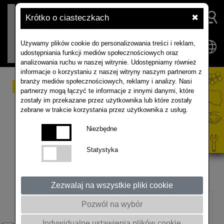
Krótko o ciasteczkach
✖
Używamy plików cookie do personalizowania treści i reklam,
udostępniania funkcji mediów społecznościowych oraz
analizowania ruchu w naszej witrynie. Udostępniamy również
informacje o korzystaniu z naszej witryny naszym partnerom z
branży mediów społecznościowych, reklamy i analizy. Nasi
Zgorzel siewek
partnerzy mogą łączyć te informacje z innymi danymi, które
zostały im przekazane przez użytkownika lub które zostały
zebrane w trakcie korzystania przez użytkownika z usług.
Siewka
– brunatne, owalne nekrozy na szyjce
korzeniowej i (lub) korzeniu z czasem obejmujące cały
Niezbędne
ich obwód; następuje uwiąd i zamieranie.
Liścienie
– chlorotyczne lub brunatne nekrozy.
Statystyka
Łodyga
– biały nalot (opilśń) wytworzony przez
strzępki sprawcy choroby.
Z
– zaprawianie nasion
Zezwalaj na wszystkie pliki cookie
Pozwól na wybór
Indywidualne ustawienia plików cookie