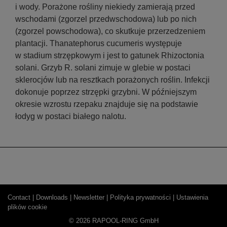
i wody. Porażone rośliny niekiedy zamierają przed
wschodami (zgorzel przedwschodowa) lub po nich
(zgorzel powschodowa), co skutkuje przerzedzeniem
plantacji. Thanatephorus cucumeris występuje
w stadium strzępkowym i jest to gatunek Rhizoctonia
solani. Grzyb R. solani zimuje w glebie w postaci
sklerocjów lub na resztkach porażonych roślin. Infekcji
dokonuje poprzez strzępki grzybni. W późniejszym
okresie wzrostu rzepaku znajduje się na podstawie
łodyg w postaci białego nalotu.
Contact |
Downloads |
Newsletter |
Polityka prywatności |
Ustawienia
plików cookie
© 2026 RAPOOL-RING GmbH