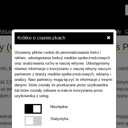
Aktualności
O nas
Uprawa
Technologia
Materiały
Krótko o ciasteczkach
✖
 (Ceutorhynchus quadridens P
Używamy plików cookie do personalizowania treści i
reklam, udostępniania funkcji mediów społecznościowych
oraz analizowania ruchu w naszej witrynie. Udostępniamy
m, biała z ciemnobrązową głową, ciało zakrzywione, bez odnó
również informacje o korzystaniu z naszej witryny naszym
partnerom z branży mediów społecznościowych, reklamy i
analizy. Nasi partnerzy mogą łączyć te informacje z innymi
ć 2,5–3 mm. Jego czarne lub niebieskoczarne z szarozielonym
danymi, które zostały im przekazane przez użytkownika
aż po rdzawobrązową, stopy są ciemnobrunatne. Na zetknięciu
lub które zostały zebrane w trakcie korzystania przez
nkim i długim, wygiętym ku dołowi ryjkiem, u samców owłosiony
użytkownika z usług.
Niezbędne
jednak nie powodują większych strat. Natomiast larwy rozwijaj
Statystyka
iejednokrotnie aż do szyjki korzeniowej, mogą być zagrożeni