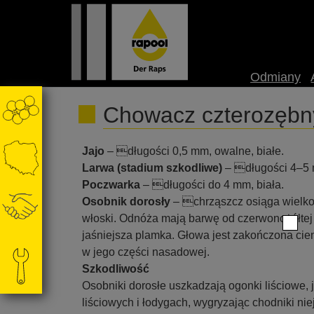
Odmiany
Chowacz czterozębny
Jajo
– długości 0,5 mm, owalne, białe.
Larwa (stadium szkodliwe)
– długości 4–5 m
Poczwarka
– długości do 4 mm, biała.
Osobnik dorosły
– chrząszcz osiąga wielkoś
włoski. Odnóża mają barwę od czerwonożółtej 
jaśniejsza plamka. Głowa jest zakończona cie
w jego części nasadowej.
Szkodliwość
Osobniki dorosłe uszkadzają ogonki liściowe, 
liściowych i łodygach, wygryzając chodniki n