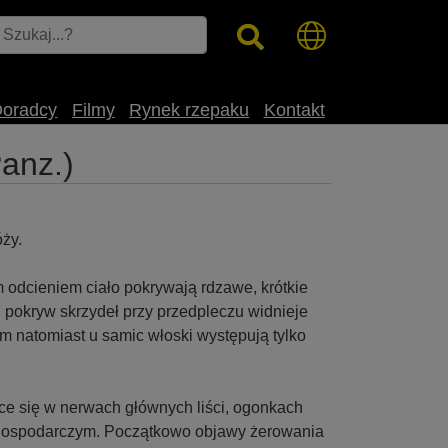
Doradcy
Filmy
Rynek rzepaku
Kontakt
anz.)
ży.
 odcieniem ciało pokrywają rdzawe, krótkie
 pokryw skrzydeł przy przedpleczu widnieje
m natomiast u samic włoski występują tylko
ące się w nerwach głównych liści, ogonkach
em gospodarczym. Początkowo objawy żerowania