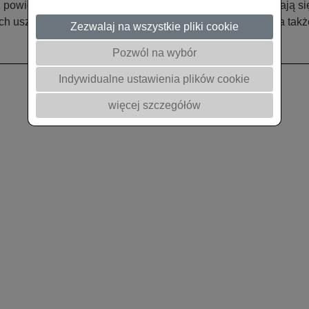
 powiększającymi się uszkodzeniami liście żółkną i zaginają s
ych uszkodzeniach może nastąpić zahamowanie wzrostu, a także
Zezwalaj na wszystkie pliki cookie
Pozwól na wybór
Indywidualne ustawienia plików cookie
więcej szczegółów