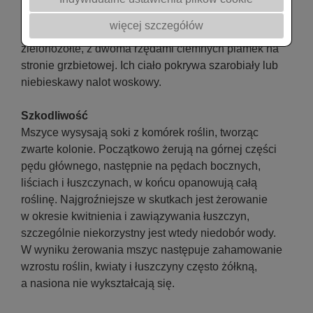
krótsze od ciała oraz przezroczyste i długie skrzydła.
więcej szczegółów
Osobniki bezskrzydłe osiągają długość 2–2,6 mm, są
zielonożółte, z dwoma rzędami ciemnych plamek na
stronie grzbietowej. Ich ciało pokrywa szarobiały lub
niebieskawy nalot woskowy.
Szkodliwość
Mszyce wysysają soki z komórek roślin, tworząc
zwarte kolonie. Początkowo żerują na górnej części
pędu głównego, następnie na pędach bocznych,
liściach i łuszczynach, w końcu opanowują całą
roślinę. Najgroźniejsze w skutkach jest żerowanie
w okresie kwitnienia i zawiązywania łuszczyn,
szczególnie niekorzystny jest wtedy niedobór wody.
W wyniku żerowania mszyc następuje zahamowanie
wzrostu roślin, kwiaty i łuszczyny często żółkną,
a nasiona nie wykształcają się.