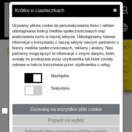
Krótko o ciasteczkach
✖
Używamy plików cookie do personalizowania treści i reklam,
udostępniania funkcji mediów społecznościowych oraz
analizowania ruchu w naszej witrynie. Udostępniamy również
informacje o korzystaniu z naszej witryny naszym partnerom z
branży mediów społecznościowych, reklamy i analizy. Nasi
Mszyca kapuściana
partnerzy mogą łączyć te informacje z innymi danymi, które
zostały im przekazane przez użytkownika lub które zostały
(Brevicoryne brassicae
zebrane w trakcie korzystania przez użytkownika z usług.
L.)
Niezbędne
Statystyka
Jajo
– długości ok. 0,5 mm, czarne, błyszczące
i wydłużone.
Osobniki dorosłe i larwy (stadium szkodliwe)
–
Zezwalaj na wszystkie pliki cookie
osobniki uskrzydlone długości 2–2,4 mm. Ich głowa,
tułów i odnóża są ciemnobrunatne, natomiast odwłok
Pozwól na wybór
zielony z ciemnymi plamkami. Ciało pokrywa słaby
nalot woskowy. Mają ciemne i krótkie syfony, czułki
Indywidualne ustawienia plików cookie