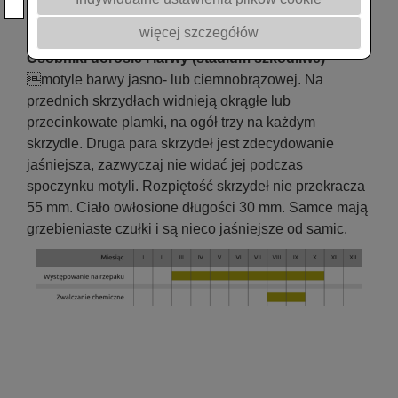
Poczwarka
– typu zamkniętego, ciemnobrązowa lub
więcej szczegółów
bordowa, wielkości 20–25 mm.
Osobniki dorosłe i larwy (stadium szkodliwe)
–
motyle barwy jasno- lub ciemnobrązowej. Na
przednich skrzydłach widnieją okrągłe lub
przecinkowate plamki, na ogół trzy na każdym
skrzydle. Druga para skrzydeł jest zdecydowanie
jaśniejsza, zazwyczaj nie widać jej podczas
spoczynku motyli. Rozpiętość skrzydeł nie przekracza
55 mm. Ciało owłosione długości 30 mm. Samce mają
grzebieniaste czułki i są nieco jaśniejsze od samic.