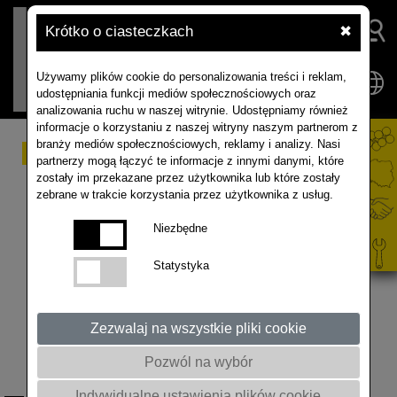
Krótko o ciasteczkach
✖
Używamy plików cookie do personalizowania treści i reklam,
udostępniania funkcji mediów społecznościowych oraz
analizowania ruchu w naszej witrynie. Udostępniamy również
informacje o korzystaniu z naszej witryny naszym partnerom z
branży mediów społecznościowych, reklamy i analizy. Nasi
Rolnice (Agrotinae)
partnerzy mogą łączyć te informacje z innymi danymi, które
zostały im przekazane przez użytkownika lub które zostały
zebrane w trakcie korzystania przez użytkownika z usług.
Jajo
– półkoliste, o żeberkowanej powierzchni,
długości ok. 0,6 mm. Początkowo jasne mlecznobiałe,
Niezbędne
z czasem ciemnieje i staje się czerwonawe.
Gąsienica (stadium szkodliwe)
– dorasta do 50–60
Statystyka
mm. Początkowo jest żółtozielona, po kolejnych
linieniach zmienia barwę na oliwkowoszarą z silnym
woskowym połyskiem. Ma miękkie, delikatne ciało
Zezwalaj na wszystkie pliki cookie
i twardą głowę, trzy pary odnóży tułowiowych oraz pięć
Pozwól na wybór
par odwłokowych. Zaniepokojona zwija się spiralnie.
Na jej ciele widnieją czarne punkty lub ciemne smugi.
Indywidualne ustawienia plików cookie