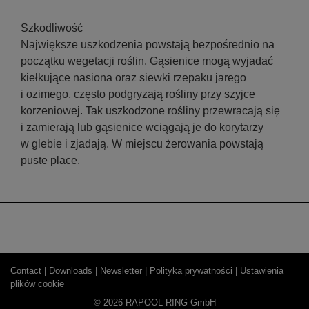
Szkodliwość
Największe uszkodzenia powstają bezpośrednio na
początku wegetacji roślin. Gąsienice mogą wyjadać
kiełkujące nasiona oraz siewki rzepaku jarego
i ozimego, często podgryzają rośliny przy szyjce
korzeniowej. Tak uszkodzone rośliny przewracają się
i zamierają lub gąsienice wciągają je do korytarzy
w glebie i zjadają. W miejscu żerowania powstają
puste place.
Contact |
Downloads |
Newsletter |
Polityka prywatności |
Ustawienia
plików cookie
© 2026 RAPOOL-RING GmbH