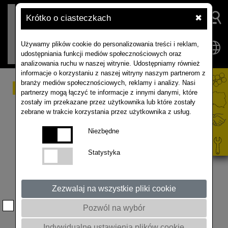
Krótko o ciasteczkach
✖
Używamy plików cookie do personalizowania treści i reklam,
udostępniania funkcji mediów społecznościowych oraz
analizowania ruchu w naszej witrynie. Udostępniamy również
informacje o korzystaniu z naszej witryny naszym partnerom z
branży mediów społecznościowych, reklamy i analizy. Nasi
Przytulia czepna (Galium
partnerzy mogą łączyć te informacje z innymi danymi, które
zostały im przekazane przez użytkownika lub które zostały
aparine L.)
zebrane w trakcie korzystania przez użytkownika z usług.
Niezbędne
Opis rośliny
– Roślina wysokości od 30 do 150 cm
– jeżeli ma roślinę podporową. Wspinająca się, silnie
Statystyka
czepiająca się, gałęzista. Charakterystyczne
umieszczenie liści w okółkach. Bardzo zróżnicowana
długość międzywęźli.
Zezwalaj na wszystkie pliki cookie
Roślina dorosła
– Czterograniasta łodyga pokryta
sztywnymi, prostymi, wstecznie ustawionymi
Pozwól na wybór
(zadzierzysto) włoskami. Bez względu na wysokość
Indywidualne ustawienia plików cookie