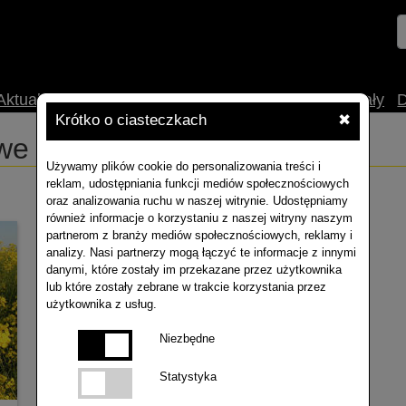
Aktualności
O nas
Uprawa
Technologia
Materiały
Krótko o ciasteczkach
✖
e RAPOOL To już 20 lat
Używamy plików cookie do personalizowania treści i
reklam, udostępniania funkcji mediów społecznościowych
oraz analizowania ruchu w naszej witrynie. Udostępniamy
również informacje o korzystaniu z naszej witryny naszym
partnerom z branży mediów społecznościowych, reklamy i
analizy. Nasi partnerzy mogą łączyć te informacje z innymi
danymi, które zostały im przekazane przez użytkownika
lub które zostały zebrane w trakcie korzystania przez
użytkownika z usług.
Niezbędne
Statystyka