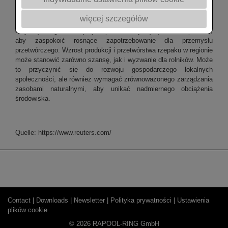
niektórzy konkurenci Louis Dreyfus w Kanadzie, tacy jak
Richardson International, Cargill Inc i Viterra, także ogłosili plany
więcej szczegółów
zwiększenia swoich mocy produkcyjnych. To rodzi pytania
dotyczące tego, ile więcej rzepaku rolnicy będą musieli uprawiać,
aby zaspokoić rosnące zapotrzebowanie dla przemysłu
przetwórczego. Wzrost produkcji i przetwórstwa rzepaku w regionie
może stanowić zarówno szansę, jak i wyzwanie dla rolników. Może
to przyczynić się do rozwoju gospodarczego lokalnych
społeczności, ale również wymagać zrównoważonego zarządzania
zasobami naturalnymi, aby unikać nadmiernego obciążenia
środowiska.
Quelle: https://www.reuters.com/
Contact |
Downloads |
Newsletter |
Polityka prywatności |
Ustawienia
plików cookie
© 2026 RAPOOL-RING GmbH