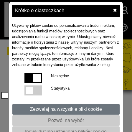
Krótko o ciasteczkach
✖
Używamy plików cookie do personalizowania treści i reklam,
udostępniania funkcji mediów społecznościowych oraz
analizowania ruchu w naszej witrynie. Udostępniamy również
informacje o korzystaniu z naszej witryny naszym partnerom z
branży mediów społecznościowych, reklamy i analizy. Nasi
KANADA – zwiększenie
partnerzy mogą łączyć te informacje z innymi danymi, które
zostały im przekazane przez użytkownika lub które zostały
możliwości
zebrane w trakcie korzystania przez użytkownika z usług.
przetwórczych rzepaku
Niezbędne
Firma Louis Dreyfus Corp (północnoamerykański przetwórca
Statystyka
nasion rzepaku), ogłosiła zamiar zwiększenia ponad dwukrotnie
wielkości swojego zakładu tłoczenia rzepaku w Yorkton,
Saskatchewan. Decyzja ta wynika z globalnego dążenia do
Zezwalaj na wszystkie pliki cookie
ograniczenia emisji gazów cieplarnianych, które skłoniło rafinerie
do poszukiwania mniej zanieczyszczających rozwiązań, takich jak
Pozwól na wybór
olej napędowy pochodzący z odnawialnych źródeł, w tym rzepaku,
soi i innych surowców. W odpowiedzi na te globalne zmiany,
Indywidualne ustawienia plików cookie