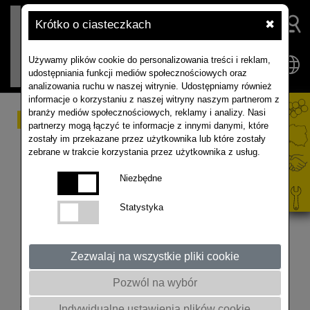
Krótko o ciasteczkach
✖
Używamy plików cookie do personalizowania treści i reklam,
udostępniania funkcji mediów społecznościowych oraz
analizowania ruchu w naszej witrynie. Udostępniamy również
informacje o korzystaniu z naszej witryny naszym partnerom z
branży mediów społecznościowych, reklamy i analizy. Nasi
Informacje ze
partnerzy mogą łączyć te informacje z innymi danymi, które
zostały im przekazane przez użytkownika lub które zostały
światowego rynku
zebrane w trakcie korzystania przez użytkownika z usług.
rzepaku - aktualizacja
Niezbędne
kwiecień 2021
Statystyka
Informacja przygotowana przez ISTA Mielke GmbH
– analizy i prognozy dotyczące globalnego rynku
Zezwalaj na wszystkie pliki cookie
rzepaku, oleju, tłuszczy oraz śruty, Hamburg,
Pozwól na wybór
Niemcy. Więcej informacji o profilu firmy oraz
poszczególnych usługach na stronie
Indywidualne ustawienia plików cookie