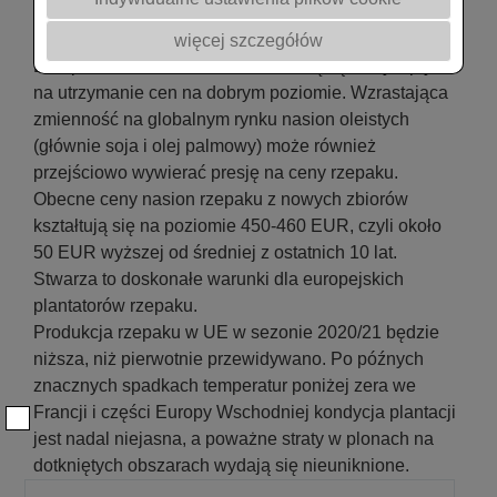
www.oilworld.de
Pogarszające się perspektywy produkcji rzepaku w
więcej szczegółów
Europie krótko i średnio okresowo będą miały wpływ
na utrzymanie cen na dobrym poziomie. Wzrastająca
zmienność na globalnym rynku nasion oleistych
(głównie soja i olej palmowy) może również
przejściowo wywierać presję na ceny rzepaku.
Obecne ceny nasion rzepaku z nowych zbiorów
kształtują się na poziomie 450-460 EUR, czyli około
50 EUR wyższej od średniej z ostatnich 10 lat.
Stwarza to doskonałe warunki dla europejskich
plantatorów rzepaku.
Produkcja rzepaku w UE w sezonie 2020/21 będzie
niższa, niż pierwotnie przewidywano. Po późnych
znacznych spadkach temperatur poniżej zera we
Francji i części Europy Wschodniej kondycja plantacji
jest nadal niejasna, a poważne straty w plonach na
dotkniętych obszarach wydają się nieuniknione.