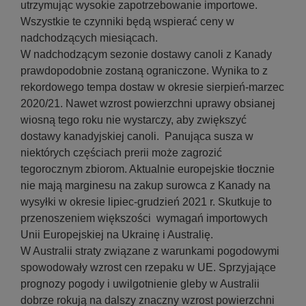
utrzymując wysokie zapotrzebowanie importowe.
Wszystkie te czynniki będą wspierać ceny w
nadchodzących miesiącach.
W nadchodzącym sezonie dostawy canoli z Kanady
prawdopodobnie zostaną ograniczone. Wynika to z
rekordowego tempa dostaw w okresie sierpień-marzec
2020/21. Nawet wzrost powierzchni uprawy obsianej
wiosną tego roku nie wystarczy, aby zwiększyć
dostawy kanadyjskiej canoli. Panująca susza w
niektórych częściach prerii może zagrozić
tegorocznym zbiorom. Aktualnie europejskie tłocznie
nie mają marginesu na zakup surowca z Kanady na
wysyłki w okresie lipiec-grudzień 2021 r. Skutkuje to
przenoszeniem większości wymagań importowych
Unii Europejskiej na Ukrainę i Australię.
W Australii straty związane z warunkami pogodowymi
spowodowały wzrost cen rzepaku w UE. Sprzyjające
prognozy pogody i uwilgotnienie gleby w Australii
dobrze rokują na dalszy znaczny wzrost powierzchni