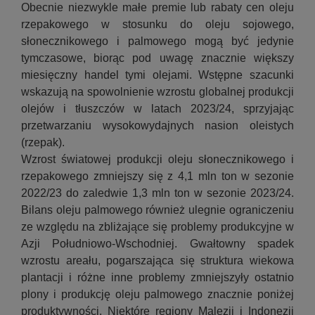
Obecnie niezwykle małe premie lub rabaty cen oleju
rzepakowego w stosunku do oleju sojowego,
słonecznikowego i palmowego mogą być jedynie
tymczasowe, biorąc pod uwagę znacznie większy
miesięczny handel tymi olejami. Wstępne szacunki
wskazują na spowolnienie wzrostu globalnej produkcji
olejów i tłuszczów w latach 2023/24, sprzyjając
przetwarzaniu wysokowydajnych nasion oleistych
(rzepak).
Wzrost światowej produkcji oleju słonecznikowego i
rzepakowego zmniejszy się z 4,1 mln ton w sezonie
2022/23 do zaledwie 1,3 mln ton w sezonie 2023/24.
Bilans oleju palmowego również ulegnie ograniczeniu
ze względu na zbliżające się problemy produkcyjne w
Azji Południowo-Wschodniej. Gwałtowny spadek
wzrostu areału, pogarszająca się struktura wiekowa
plantacji i różne inne problemy zmniejszyły ostatnio
plony i produkcję oleju palmowego znacznie poniżej
produktywności. Niektóre regiony Malezji i Indonezji