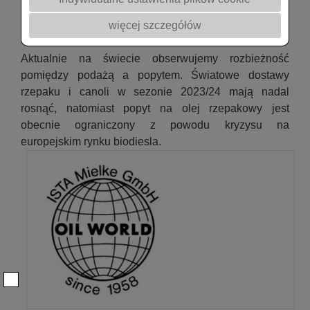
oraz poszczególnych usługach na stronie
www.oilworld.de
więcej szczegółów
Aktualnie na świecie obserwujemy rozbieżność
pomiędzy podażą a popytem. Światowe dostawy
rzepaku i canoli w sezonie 2023/24 mają nadal
rosnąć, natomiast popyt na olej rzepakowy jest
obecnie ograniczony z powodu kryzysu na
europejskim rynku biodiesla.