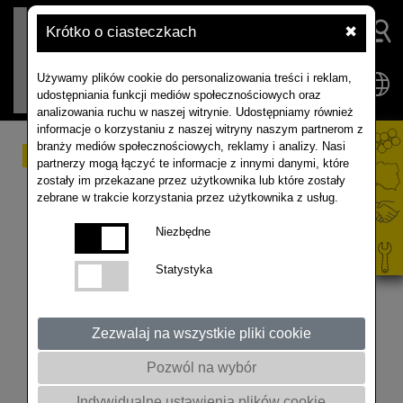
Krótko o ciasteczkach
✖
Używamy plików cookie do personalizowania treści i reklam,
udostępniania funkcji mediów społecznościowych oraz
analizowania ruchu w naszej witrynie. Udostępniamy również
informacje o korzystaniu z naszej witryny naszym partnerom z
branży mediów społecznościowych, reklamy i analizy. Nasi
Informacje ze
partnerzy mogą łączyć te informacje z innymi danymi, które
zostały im przekazane przez użytkownika lub które zostały
światowego rynku
zebrane w trakcie korzystania przez użytkownika z usług.
rzepaku - aktualizacja
Niezbędne
maj/czerwiec 2023
Statystyka
Informacja przygotowana przez ISTA
Mielke GmbH – analizy i prognozy
Zezwalaj na wszystkie pliki cookie
dotyczące globalnego rynku rzepaku,
oleju, tłuszczy oraz śruty, Hamburg,
Pozwól na wybór
Niemcy. Więcej informacji o profilu firmy
Indywidualne ustawienia plików cookie