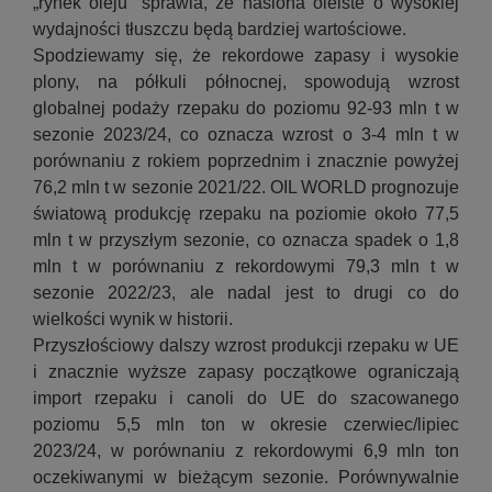
„rynek oleju” sprawia, że nasiona oleiste o wysokiej
wydajności tłuszczu będą bardziej wartościowe.
Spodziewamy się, że rekordowe zapasy i wysokie
plony, na półkuli północnej, spowodują wzrost
globalnej podaży rzepaku do poziomu 92-93 mln t w
sezonie 2023/24, co oznacza wzrost o 3-4 mln t w
porównaniu z rokiem poprzednim i znacznie powyżej
76,2 mln t w sezonie 2021/22. OIL WORLD prognozuje
światową produkcję rzepaku na poziomie około 77,5
mln t w przyszłym sezonie, co oznacza spadek o 1,8
mln t w porównaniu z rekordowymi 79,3 mln t w
sezonie 2022/23, ale nadal jest to drugi co do
wielkości wynik w historii.
Przyszłościowy dalszy wzrost produkcji rzepaku w UE
i znacznie wyższe zapasy początkowe ograniczają
import rzepaku i canoli do UE do szacowanego
poziomu 5,5 mln ton w okresie czerwiec/lipiec
2023/24, w porównaniu z rekordowymi 6,9 mln ton
oczekiwanymi w bieżącym sezonie. Porównywalnie