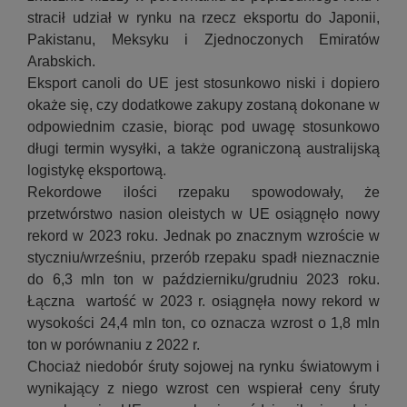
stracił udział w rynku na rzecz eksportu do Japonii,
Pakistanu, Meksyku i Zjednoczonych Emiratów
Arabskich.
Eksport canoli do UE jest stosunkowo niski i dopiero
okaże się, czy dodatkowe zakupy zostaną dokonane w
odpowiednim czasie, biorąc pod uwagę stosunkowo
długi termin wysyłki, a także ograniczoną australijską
logistykę eksportową.
Rekordowe ilości rzepaku spowodowały, że
przetwórstwo nasion oleistych w UE osiągnęło nowy
rekord w 2023 roku. Jednak po znacznym wzroście w
styczniu/wrześniu, przerób rzepaku spadł nieznacznie
do 6,3 mln ton w październiku/grudniu 2023 roku.
Łączna wartość w 2023 r. osiągnęła nowy rekord w
wysokości 24,4 mln ton, co oznacza wzrost o 1,8 mln
ton w porównaniu z 2022 r.
Chociaż niedobór śruty sojowej na rynku światowym i
wynikający z niego wzrost cen wspierał ceny śruty