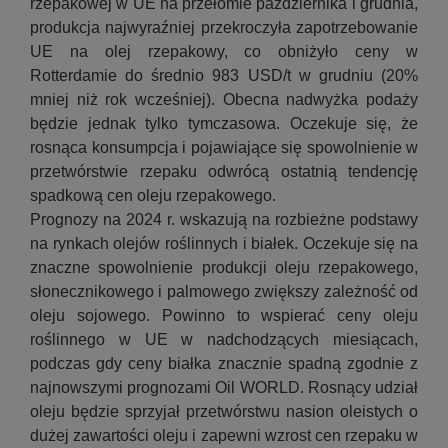
rzepakowej w UE na przełomie października i grudnia,
produkcja najwyraźniej przekroczyła zapotrzebowanie
UE na olej rzepakowy, co obniżyło ceny w
Rotterdamie do średnio 983 USD/t w grudniu (20%
mniej niż rok wcześniej). Obecna nadwyżka podaży
będzie jednak tylko tymczasowa. Oczekuje się, że
rosnąca konsumpcja i pojawiające się spowolnienie w
przetwórstwie rzepaku odwrócą ostatnią tendencję
spadkową cen oleju rzepakowego.
Prognozy na 2024 r. wskazują na rozbieżne podstawy
na rynkach olejów roślinnych i białek. Oczekuje się na
znaczne spowolnienie produkcji oleju rzepakowego,
słonecznikowego i palmowego zwiększy zależność od
oleju sojowego. Powinno to wspierać ceny oleju
roślinnego w UE w nadchodzących miesiącach,
podczas gdy ceny białka znacznie spadną zgodnie z
najnowszymi prognozami Oil WORLD. Rosnący udział
oleju będzie sprzyjał przetwórstwu nasion oleistych o
dużej zawartości oleju i zapewni wzrost cen rzepaku w