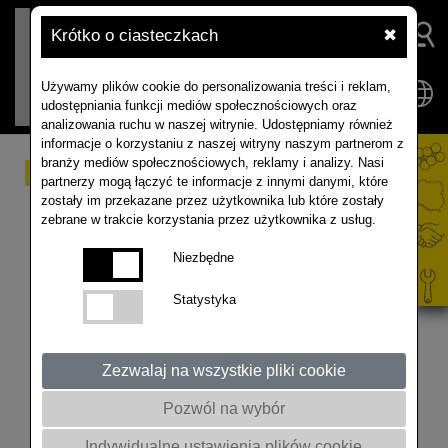
Krótko o ciasteczkach
✖
Używamy plików cookie do personalizowania treści i reklam,
udostępniania funkcji mediów społecznościowych oraz
analizowania ruchu w naszej witrynie. Udostępniamy również
informacje o korzystaniu z naszej witryny naszym partnerom z
branży mediów społecznościowych, reklamy i analizy. Nasi
Informacje ze
partnerzy mogą łączyć te informacje z innymi danymi, które
zostały im przekazane przez użytkownika lub które zostały
światowego rynku
zebrane w trakcie korzystania przez użytkownika z usług.
rzepaku - aktualizacja
Niezbędne
styczeń 2024
Statystyka
Gwałtowny wzrost konsumpcji, rekordowe zbiory,
spadek importu i wzrost eksportu znacznie zmniejszyły
Zezwalaj na wszystkie pliki cookie
podaż rzepaku w UE w drugiej połowie sezonu
Pozwól na wybór
2023/24. Jednak niedobór nie znalazł jeszcze odbicia
w cenach rzepaku, które w ciągu ostatnich trzech
Indywidualne ustawienia plików cookie