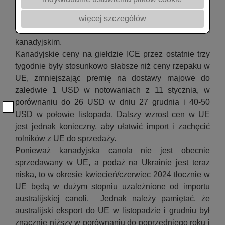
miesięcy wahały się w stosunkowo wąskim przedziale
od 420 do 450 euro. Ponadto unijny rzepak był
więcej szczegółów
sprzedawany z rabatem w porównaniu z rzepakiem
kanadyjskim.
Kanadyjskie ceny na giełdzie ICE przez ostatnie trzy
tygodnie były stosunkowo słabsze niż ceny rzepaku w
UE, zmniejszając premię na dostawy majowe do
zaledwie 1 USD w notowaniach z 11 stycznia, w
porównaniu do 26 USD w dniu 27 grudnia i 40-50
USD w połowie listopada. Dalszy wzrost cen w UE
jest jednak konieczny, aby ułatwić import i zachęcić
rolników z UE do sprzedaży.
Ponieważ kanadyjska canola nie jest obecnie
sprzedawany w UE, a podaż na Ukrainie jest teraz
niska, to w okresie kwiecień/czerwiec 2024 tłocznie w
UE będą w dużym stopniu uzależnione od importu
australijskiej canoli. Jednak należy pamiętać, że
australijski eksport do UE w listopadzie i grudniu był
znacznie niższy w porównaniu do poprzedniego roku i