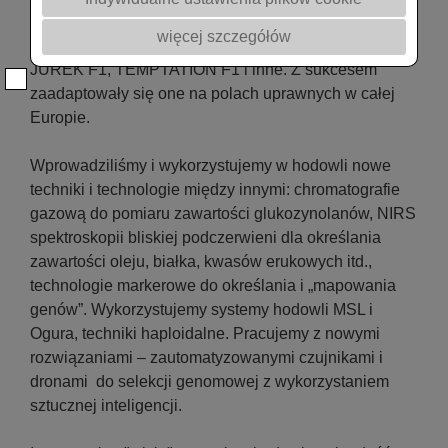
nowe wyhodowane odmiany mieszańcowe: TALENT
więcej szczegółów
F1, KRONOS F1, MENDEL F1, VISBY F1, ATORA F1,
JUREK F1, TEMPTATION F1 i inne. Z sukcesem
zaadaptowały się one na polach uprawnych w całej
Europie.
Wprowadziliśmy i wykorzystujemy w hodowli nowe
techniki i technologie między innymi: chromatografie
gazową do pomiaru zawartości glukozynolanów, NIRS
spektroskopii bliskiej podczerwieni dla określania
zawartości oleju, białka, kwasów erukowych itd.,
technologie markerowe do określania i „mapowania
genów”. Wykorzystujemy systemy hodowli MSL i
Ogura, techniki haploidalne. Pracujemy z nowymi
rozwiązaniami – zautomatyzowanymi czujnikami i
dronami do selekcji genomowej z wykorzystaniem
sztucznej inteligencji.