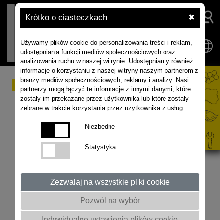
Krótko o ciasteczkach
✖
Używamy plików cookie do personalizowania treści i reklam,
udostępniania funkcji mediów społecznościowych oraz
analizowania ruchu w naszej witrynie. Udostępniamy również
informacje o korzystaniu z naszej witryny naszym partnerom z
branży mediów społecznościowych, reklamy i analizy. Nasi
50 lat (R) EWOLUCJI W
partnerzy mogą łączyć te informacje z innymi danymi, które
zostały im przekazane przez użytkownika lub które zostały
UPRAWIE RZEPAKU W
zebrane w trakcie korzystania przez użytkownika z usług.
EUROPIE
Niezbędne
Statystyka
50 lat ( R ) EWOLUCJI W UPRAWIE RZEPAKU w
EUROPIE
Zezwalaj na wszystkie pliki cookie
Do 2000 roku dużą rolę w uprawie odegrały odmiany
Pozwól na wybór
populacyjne LESIRA, JETNEUF, LIBRAVO, LIROPA
LIRAJET, LISEK. Następnie na rynku pojawiły się
Indywidualne ustawienia plików cookie