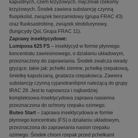
kapustnych, czerń krzyżowych, mączniak rzekomy
krzyżowych. Środek zawiera substancję czynną
fluopikolid, związek benzamidowy (grupa FRAC 43)
oraz fluoksastrobinę, związek strobilurynowy,
(fungicydy QoI, Grupa FRAC 11).
Zaprawy insektycydowe:
Lumiposa 625 FS
– insektycyd w formie płynnego
koncentratu zawiesinowego, o działaniu układowym,
przeznaczony do zaprawiania. Środek zwalcza owady
gryzące, takie jak: pchełki ziemne, pchełkę rzepakową,
śmietkę kapuścianą, gnatarza rzepakowca. Zawiera
substancję czynną cyjanotraniliprol należącą do grupy
IRAC 28. Jest to najnowsza i najbardziej
kompleksowa insektycydowa zaprawa nasienna
przeznaczona do ochrony rzepaku ozimego.
Buteo Start
– zaprawa insektycydowa w formie
płynnego koncentratu (FS) o działaniu układowym,
przeznaczona do zaprawiania nasion rzepaku
ozimego. Środek chroni rzepak przed pchełkami