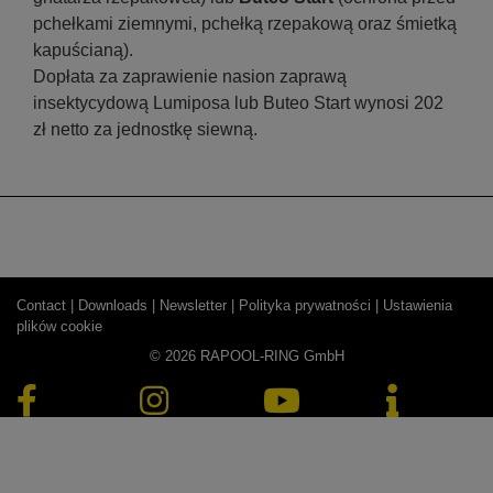
pchełkami ziemnymi, pchełką rzepakową oraz śmietką
kapuścianą).
Dopłata za zaprawienie nasion zaprawą
insektycydową Lumiposa lub Buteo Start wynosi 202
zł netto za jednostkę siewną.
Contact |
Downloads |
Newsletter |
Polityka prywatności |
Ustawienia
plików cookie
© 2026 RAPOOL-RING GmbH