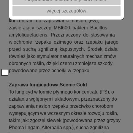
INTEGRAL PRO
więcej szczegółów
FUNGICYD mikrobiologiczny w postaci płynnego
koncentratu do zaprawiania nasion (FS),
zawierający szczep MBI600 bakterii Bacillus
amyloliquefaciens. Przeznaczony do stosowania
w ochronie rzepaku ozimego oraz rzepaku jarego
przed suchą zgnilizną kapustnych. Środek działa
również jako stymulator naturalnych mechanizmów
obronnych roślin, dzięki czemu zmniejsza szkody
powodowane przez pchełki w rzepaku.
Zaprawa fungicydowa Scenic Gold
To fungicyd w formie płynnego koncentratu (FS), o
działaniu wgłębnym i układowym, przeznaczony do
zaprawiania nasion rzepaku przeciwko chorobom
występującym we wczesnym okresie rozwoju roślin,
takim jak: zgorzel siewek (powodowana przez grzyby
Phoma lingam, Alternaria spp.), sucha zgnilizna