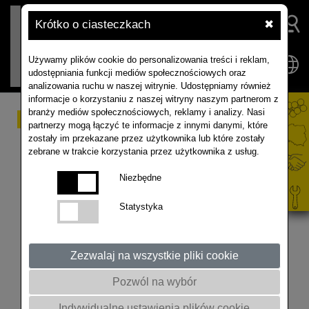
Krótko o ciasteczkach
✖
Używamy plików cookie do personalizowania treści i reklam,
udostępniania funkcji mediów społecznościowych oraz
analizowania ruchu w naszej witrynie. Udostępniamy również
informacje o korzystaniu z naszej witryny naszym partnerom z
branży mediów społecznościowych, reklamy i analizy. Nasi
Zaprawianie materiału
partnerzy mogą łączyć te informacje z innymi danymi, które
zostały im przekazane przez użytkownika lub które zostały
siewnego RAPOOL -
zebrane w trakcie korzystania przez użytkownika z usług.
sezon 2025/2026
Niezbędne
Statystyka
W nadchodzącym sezonie 2025/26 RAPOOL Polska
oferować będzie materiał siewny zaprawiony w dwóch
opcjach: - NASIONA PREMIUM - NASIONA
Zezwalaj na wszystkie pliki cookie
PREMIUM PLUS
Pozwól na wybór
Nasiona rzepaku zaprawiane są:
Zaprawa fungicydowa mikrobiologiczna
Indywidualne ustawienia plików cookie