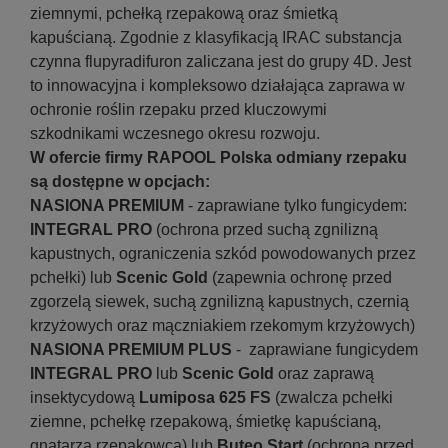
ziemnymi, pchełką rzepakową oraz śmietką
kapuścianą. Zgodnie z klasyfikacją IRAC substancja
czynna flupyradifuron zaliczana jest do grupy 4D. Jest
to innowacyjna i kompleksowo działająca zaprawa w
ochronie roślin rzepaku przed kluczowymi
szkodnikami wczesnego okresu rozwoju.
W ofercie firmy RAPOOL Polska odmiany rzepaku
są dostępne w opcjach:
NASIONA PREMIUM
- zaprawiane tylko fungicydem:
INTEGRAL PRO
(ochrona przed suchą zgnilizną
kapustnych, ograniczenia szkód powodowanych przez
pchełki) lub
Scenic Gold
(zapewnia ochronę przed
zgorzelą siewek, suchą zgnilizną kapustnych, czernią
krzyżowych oraz mączniakiem rzekomym krzyżowych)
NASIONA PREMIUM PLUS
- zaprawiane fungicydem
INTEGRAL PRO
lub
Scenic Gold
oraz zaprawą
insektycydową
Lumiposa 625 FS
(zwalcza pchełki
ziemne, pchełkę rzepakową, śmietkę kapuścianą,
gnatarza rzepakowca) lub
Buteo Start
(ochrona przed