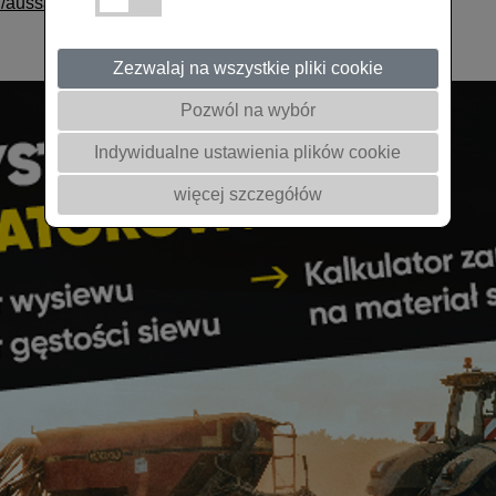
l/aussaat
Zezwalaj na wszystkie pliki cookie
Pozwól na wybór
Indywidualne ustawienia plików cookie
więcej szczegółów