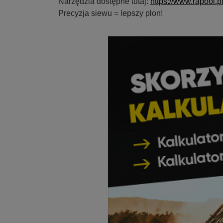
Narzędzia dostępne tutaj:
https://www.rapool.p
Precyzja siewu = lepszy plon!