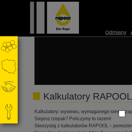
Odmiany
Kalkulatory RAPOOL
Kalkulatory: wysiewu, wymaganego siewu, zap
Siejesz rzepak? Policzymy to razem!
Skorzystaj z kalkulatorów RAPOOL – pomożemy