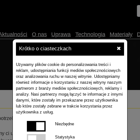
Aktualności
O nas
Uprawa
Technologia
Materiały
Krótko o ciasteczkach
✖
Używamy plików cookie do personalizowania treści i
reklam, udostępniania funkcji mediów społecznościowych
oraz analizowania ruchu w naszej witrynie. Udostępniamy
również informacje o korzystaniu z naszej witryny naszym
partnerom z branży mediów społecznościowych, reklamy i
analizy. Nasi partnerzy mogą łączyć te informacje z innymi
danymi, które zostały im przekazane przez użytkownika
lub które zostały zebrane w trakcie korzystania przez
użytkownika z usług.
otrzebowania na materiał siewny
Niezbędne
 ci uzyskać praktyczne parametry siewu!
Statystyka