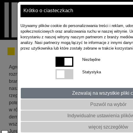
Krótko o ciasteczkach
Używamy plików cookie do personalizowania treści i reklam, udo
społecznościowych oraz analizowania ruchu w naszej witrynie. U
korzystaniu z naszej witryny naszym partnerom z branży mediów
analizy. Nasi partnerzy mogą łączyć te informacje z innymi dany
przez użytkownika lub które zostały zebrane w trakcie korzystan
AgroGala 2026
Niezbędne
AgroGala 2026 była doskonałą okazją do spotkań,
Statystyka
rozmów i wymiany doświadczeń z naszymi partnerami
branży agro. Podczas wydarzenia zaprezentowaliśmy
nasze doświadczenia, wdrożenia oraz odmiany
Zezwalaj na wszystkie pliki 
rzepaku ozimego, które wyróżniają się wysokim
potencjałem plonowania, zdrowotnością i stabilnością
Pozwól na wybór
w różnych warunkach uprawowych. Na poletkach
Indywidualne ustawienia plikó
demonstracyjnych uczestnicy mogli zobaczyć
wszystkie odmiany z naszego portfolio m.in. odmiany
więcej szczegółów
Jurek F1, Bernstein F1, Travolta F1 oraz Create F1, a