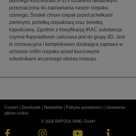
płynnego koncentratu (FS) o działaniu układowym,
przeznaczona do zaprawiania nasion rzepaku
ozimego. Środek chroni rzepak przed pchełkami
ziemnymi, pchełką rzepakową oraz śmietką
kapuścianą. Zgodnie z klasyfikacją IRAC substancja
czynna flupyradifuron zaliczana jest do grupy 4D. Jest
to innowacyjna i kompleksowo działająca zaprawa w
ochronie roślin rzepaku przed kluczowymi
szkodnikami wczesnego okresu rozwoju.
Contact |
Downloads |
Newsletter |
Polityka prywatności |
Ustawienia
plików cookie
© 2026 RAPOOL-RING GmbH