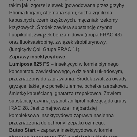
takim jak: zgorzel siewek (powodowana przez grzyby
Phoma lingam, Alternaria spp.), sucha zgnilizna
kapustnych, czerń krzyżowych, mączniak rzekomy
krzyżowych. Środek zawiera substancję czynną
fluopikolid, związek benzamidowy (grupa FRAC 43)
oraz fluoksastrobinę, związek strobilurynowy,
(fungicydy QoI, Grupa FRAC 11).
Zaprawy insektycydowe:
Lumiposa 625 FS
– insektycyd w formie płynnego
koncentratu zawiesinowego, o działaniu układowym,
przeznaczony do zaprawiania. Środek zwalcza owady
gryzące, takie jak: pchełki ziemne, pchełkę rzepakową,
śmietkę kapuścianą, gnatarza rzepakowca. Zawiera
substancję czynną cyjanotraniliprol należącą do grupy
IRAC 28. Jest to najnowsza i najbardziej
kompleksowa insektycydowa zaprawa nasienna
przeznaczona do ochrony rzepaku ozimego.
Buteo Start
– zaprawa insektycydowa w formie