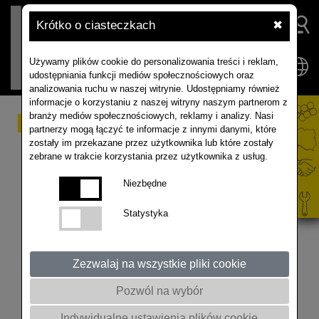
Krótko o ciasteczkach
✖
Używamy plików cookie do personalizowania treści i reklam,
udostępniania funkcji mediów społecznościowych oraz
analizowania ruchu w naszej witrynie. Udostępniamy również
informacje o korzystaniu z naszej witryny naszym partnerom z
branży mediów społecznościowych, reklamy i analizy. Nasi
SEED POWER
partnerzy mogą łączyć te informacje z innymi danymi, które
zostały im przekazane przez użytkownika lub które zostały
zebrane w trakcie korzystania przez użytkownika z usług.
W nadchodzącym sezonie odmiany rzepaku
oferowane przez RAPOOL Polska zaprawione są w
Niezbędne
technologii RAPOOL seedpower. Zaprawianie to jeden
z najważniejszych etapów przygotowania nasion do
Statystyka
siewu, dlatego nasz grupa wdrożeniowo-badawcza
RAPOOL Seed Technology Working Group prowadzi
doświadczenia, które mają na celu opracowanie
Zezwalaj na wszystkie pliki cookie
najlepszego dostosowanego do warunków uprawy
Pozwól na wybór
systemu doboru zapraw zapewniającego szybkie,
niezakłócone wschodu oraz dynamiczny rozwój
Indywidualne ustawienia plików cookie