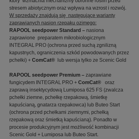
który wzmacnia mechanizmy obronne roślin przed
stresem abiotycznym oraz wpływa na wzrost i rozwój.
W sprzedaży znajdują się następujące warianty
zaprawianych nasion rzepaku ozimego:
RAPOOL seedpower Standard –
nasiona
zaprawione preparatem mikrobiologicznym
INTEGRAL PRO (ochrona przed suchą zgnilizną
kapustnych, ograniczenia szkód powodowanych przez
pchełki) +
ComCat
®
lub wersja tylko ze Scenic Gold
RAPOOL seedpower Premium –
zaprawiane
fungicydem INTEGRAL PRO +
ComCat
®
oraz
zaprawą insektycydową Lumiposa 625 FS (zwalcza
pchełki ziemne, pchełkę rzepakową, śmietkę
kapuścianą, gnatarza rzepakowca) lub Buteo Start
(ochrona przed pchełkami ziemnymi, pchełką
rzepakową oraz śmietką kapuścianą). Ponadto w
procesie produkcyjnym jest możliwość kombinacji
Scenic Gold + Lumiposa lub Buteo Start.