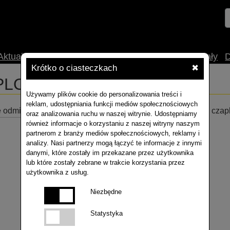
Aktualności
O nas
Uprawa
Technologia
Materiały
Krótko o ciasteczkach
✖
PLONU
Używamy plików cookie do personalizowania treści i
reklam, udostępniania funkcji mediów społecznościowych
ze odmiany plonowały u innych! Wypełnij formularz i zgarnij 
oraz analizowania ruchu w naszej witrynie. Udostępniamy
również informacje o korzystaniu z naszej witryny naszym
partnerom z branży mediów społecznościowych, reklamy i
analizy. Nasi partnerzy mogą łączyć te informacje z innymi
danymi, które zostały im przekazane przez użytkownika
lub które zostały zebrane w trakcie korzystania przez
użytkownika z usług.
Niezbędne
Statystyka