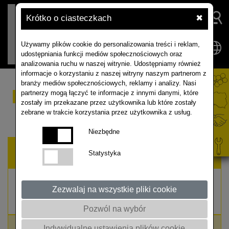
Krótko o ciasteczkach
✖
Używamy plików cookie do personalizowania treści i reklam,
udostępniania funkcji mediów społecznościowych oraz
analizowania ruchu w naszej witrynie. Udostępniamy również
informacje o korzystaniu z naszej witryny naszym partnerom z
branży mediów społecznościowych, reklamy i analizy. Nasi
RAPOOL Kalkulator
partnerzy mogą łączyć te informacje z innymi danymi, które
zostały im przekazane przez użytkownika lub które zostały
wysiewu
zebrane w trakcie korzystania przez użytkownika z usług.
Niezbędne
Termin siewu
Statystyka
Zezwalaj na wszystkie pliki cookie
Pozwól na wybór
Indywidualne ustawienia plików cookie