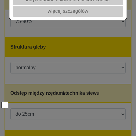
Oczekiwane wschody
więcej szczegółów
Struktura gleby
Odstęp między rzędami/technika siewu