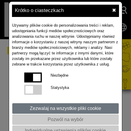
Krótko o ciasteczkach
✖
Używamy plików cookie do personalizowania treści i reklam,
udostępniania funkcji mediów społecznościowych oraz
analizowania ruchu w naszej witrynie. Udostępniamy również
informacje o korzystaniu z naszej witryny naszym partnerom z
branży mediów społecznościowych, reklamy i analizy. Nasi
Akademia Rzepaku -
partnerzy mogą łączyć te informacje z innymi danymi, które
zostały im przekazane przez użytkownika lub które zostały
Racot/Spytkówki
zebrane w trakcie korzystania przez użytkownika z usług.
7.11.2023
Niezbędne
Statystyka
@akademiarzepaku5409
Zezwalaj na wszystkie pliki cookie
Pozwól na wybór
Indywidualne ustawienia plików cookie