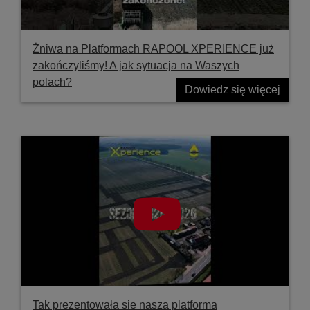
Żniwa na Platformach RAPOOL XPERIENCE już
zakończyliśmy! A jak sytuacja na Waszych
polach?
Dowiedz się więcej
Tak prezentowała sie nasza platforma