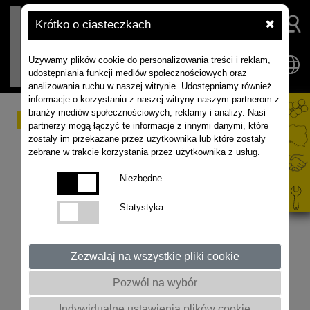
Krótko o ciasteczkach
✖
Używamy plików cookie do personalizowania treści i reklam,
udostępniania funkcji mediów społecznościowych oraz
analizowania ruchu w naszej witrynie. Udostępniamy również
informacje o korzystaniu z naszej witryny naszym partnerom z
branży mediów społecznościowych, reklamy i analizy. Nasi
Webinar RAPOOL &
partnerzy mogą łączyć te informacje z innymi danymi, które
zostały im przekazane przez użytkownika lub które zostały
TopAgrar, Strategie
zebrane w trakcie korzystania przez użytkownika z usług.
optymalizacji nawożenia
Niezbędne
azotem - Witold
Statystyka
Szczepaniak - UP
Poznań
Zezwalaj na wszystkie pliki cookie
Pozwól na wybór
@Top1Agrar1Polska #rzepak #nawozy #azot
Indywidualne ustawienia plików cookie