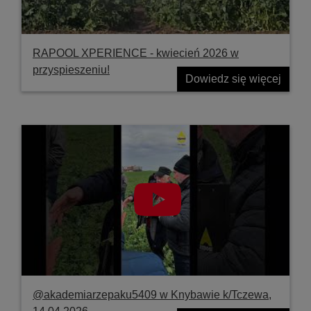
RAPOOL XPERIENCE - kwiecień 2026 w
przyspieszeniu!
Dowiedz się więcej
@akademiarzepaku5409 w Knybawie k/Tczewa,