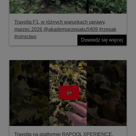
Travolta F1, w różnych warunkach uprawy,
marzec 2026 @akademiarzepaku5409 #rzepak
#rolnictwo
Dowiedz się więcej
Travolta na platformie RAPOOL XPERIENCE,