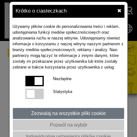
Krótko o ciasteczkach
✖
Używamy plików cookie do personalizowania treści i reklam,
udostępniania funkcji mediów społecznościowych oraz
analizowania ruchu w naszej witrynie. Udostępniamy również
informacje o korzystaniu z naszej witryny naszym partnerom z
branży mediów społecznościowych, reklamy i analizy. Nasi
#25 ‐ POLE ROZMÓW
partnerzy mogą łączyć te informacje z innymi danymi, które
zostały im przekazane przez użytkownika lub które zostały
podcast o uprawie
zebrane w trakcie korzystania przez użytkownika z usług.
rzepaku... i nie tylko
Niezbędne
Statystyka
Artur Kozera manager produktu i marketingu
RAPOOL Polska rozmawia z Kierownikiem Katedry
Chemii Rolnej i Środowiskowej Marzeną
Zezwalaj na wszystkie pliki cookie
Brodowską z Uniwersytetu Przyrodniczego w
Pozwól na wybór
Lublinie nt Materii organicznej w glebie.
Zapraszamy do wysłuchania! Nagranie zostało
Indywidualne ustawienia plików cookie