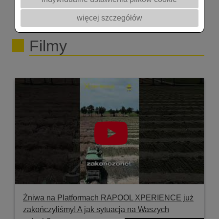
zrealizowane w TOK JOB Studio w Gminnej
więcej szczegółów
Bibliotece Publicznej w Mieścisku.
@rapoolpolska7302 @akademiarzepaku5409
Filmy
#rolnictwo #wiosna #szkodniki #podcast
Żniwa na Platformach RAPOOL XPERIENCE już
zakończyliśmy! A jak sytuacja na Waszych