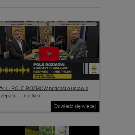
#41 ‐ POLE ROZMÓW podcast o uprawie
rzepaku... i nie tylko
Dowiedz się więcej