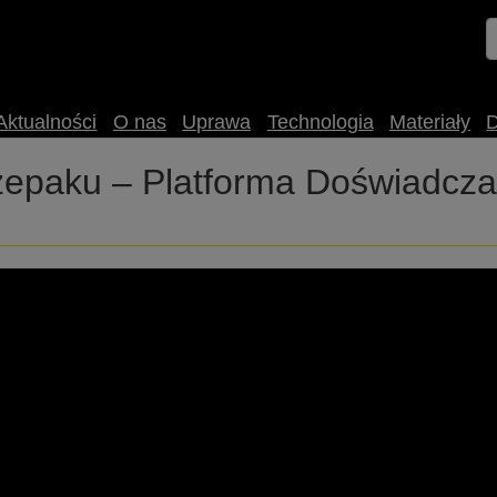
Aktualności
O nas
Uprawa
Technologia
Materiały
zepaku – Platforma Doświadcza
u w tej lokalizacji, zapraszamy do śledzenia informacji w m