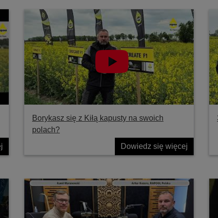
Borykasz się z Kiłą kapusty na swoich
polach?
j
Dowiedz się więcej