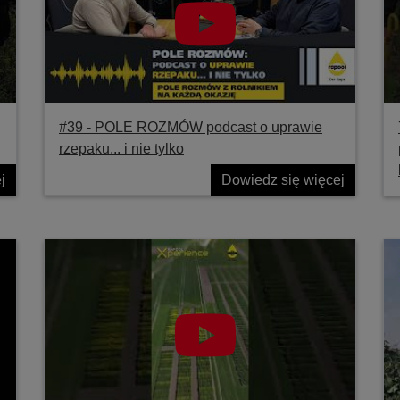
#39 ‐ POLE ROZMÓW podcast o uprawie
rzepaku... i nie tylko
j
Dowiedz się więcej