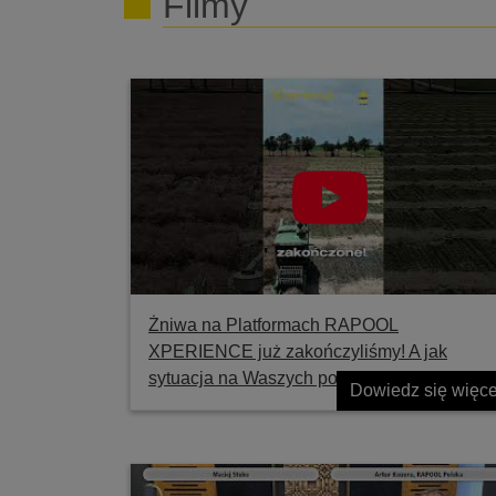
Filmy
Żniwa na Platformach RAPOOL
XPERIENCE już zakończyliśmy! A jak
sytuacja na Waszych polach?
Dowiedz się więce