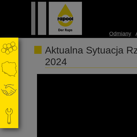
Odmiany
Aktualna Sytuacja R
2024
Wiosną zaprosimy Państwa na Akademię Rzepak