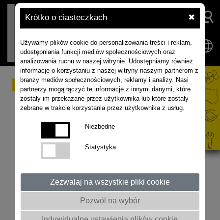
Krótko o ciasteczkach
✖
Używamy plików cookie do personalizowania treści i reklam,
udostępniania funkcji mediów społecznościowych oraz
analizowania ruchu w naszej witrynie. Udostępniamy również
informacje o korzystaniu z naszej witryny naszym partnerom z
branży mediów społecznościowych, reklamy i analizy. Nasi
Dlaczego warto
partnerzy mogą łączyć te informacje z innymi danymi, które
zostały im przekazane przez użytkownika lub które zostały
wysiewać kwalifikowany
zebrane w trakcie korzystania przez użytkownika z usług.
materiał siewny?
Niezbędne
Statystyka
@rapoolpolska7302 #rolnictwo #agriculture
#nasiona #rzepak
Zezwalaj na wszystkie pliki cookie
Pozwól na wybór
Indywidualne ustawienia plików cookie