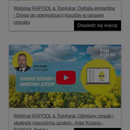
Webinar RAPOOL & TopAgrar, Debata ekspertów
- Droga do optymalizacji kosztów w uprawie
rzepaku
Dowiedz się więcej
Webinar RAPOOL & TopAgrar, Odmiany rzepak i
strategie nawożenia azotem - Artur Kozera -
RAPOOL Polska