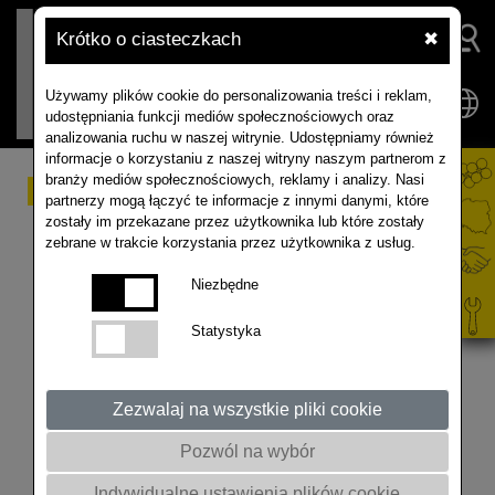
Krótko o ciasteczkach
✖
Używamy plików cookie do personalizowania treści i reklam,
udostępniania funkcji mediów społecznościowych oraz
analizowania ruchu w naszej witrynie. Udostępniamy również
informacje o korzystaniu z naszej witryny naszym partnerom z
branży mediów społecznościowych, reklamy i analizy. Nasi
RAPOOL XPERIENCE -
partnerzy mogą łączyć te informacje z innymi danymi, które
zostały im przekazane przez użytkownika lub które zostały
kwiecień 2026 w
zebrane w trakcie korzystania przez użytkownika z usług.
przyspieszeniu!
Niezbędne
Statystyka
RAPOOL XPERIENCE w przyspieszeniu!
Zobaczcie, co potrafi natura… i trochę technologii
📸 Ten film z kamery poklatkowej pokazuje aż 2
Zezwalaj na wszystkie pliki cookie
tygodnie wzrostu rzepaku w kilka sekund – i robi
Pozwól na wybór
naprawdę wrażenie!
Indywidualne ustawienia plików cookie