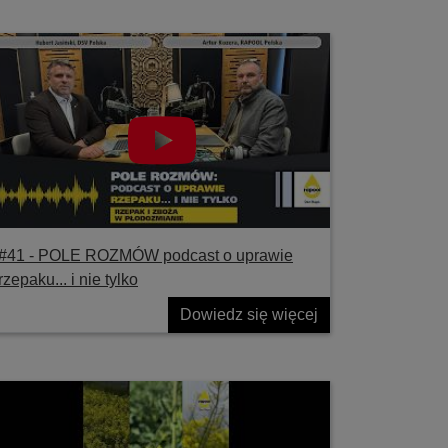
#41 ‐ POLE ROZMÓW podcast o uprawie
rzepaku... i nie tylko
Dowiedz się więcej