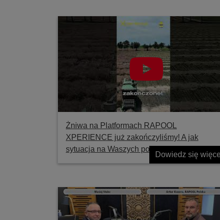
Żniwa na Platformach RAPOOL
XPERIENCE już zakończyliśmy! A jak
sytuacja na Waszych polach?
Dowiedz się więce