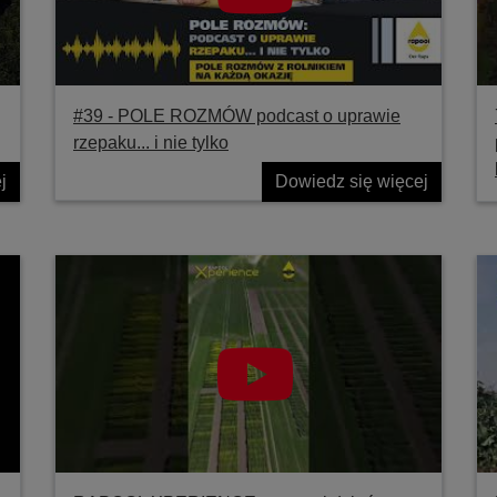
#39 ‐ POLE ROZMÓW podcast o uprawie
rzepaku... i nie tylko
j
Dowiedz się więcej