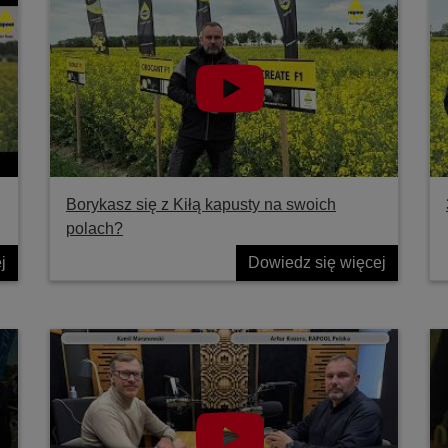
Borykasz się z Kiłą kapusty na swoich
polach?
j
Dowiedz się więcej