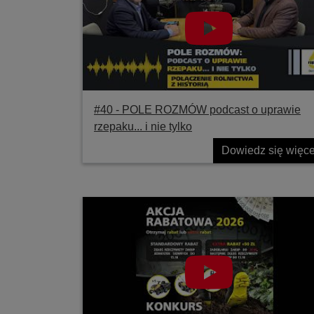
#40 ‐ POLE ROZMÓW podcast o uprawie
rzepaku... i nie tylko
Dowiedz się więce