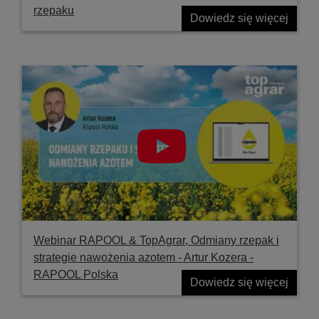
rzepaku
Dowiedz się więcej
Webinar RAPOOL & TopAgrar, Odmiany rzepak i
strategie nawożenia azotem - Artur Kozera -
RAPOOL Polska
Dowiedz się więcej