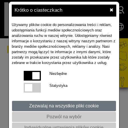
Krótko o ciasteczkach
✖
Używamy plików cookie do personalizowania treści i reklam,
udostępniania funkcji mediów społecznościowych oraz
analizowania ruchu w naszej witrynie. Udostępniamy również
informacje o korzystaniu z naszej witryny naszym partnerom z
branży mediów społecznościowych, reklamy i analizy. Nasi
Październik 2023, Jak
partnerzy mogą łączyć te informacje z innymi danymi, które
zostały im przekazane przez użytkownika lub które zostały
wygląda rzepak wysiany
zebrane w trakcie korzystania przez użytkownika z usług.
2 września oraz 14
Niezbędne
września
Statystyka
@rapoolpolska7302 @akademiarzepaku5409
Zezwalaj na wszystkie pliki cookie
#rolnictwo #rzepak #agriculture #nasiona
#rapoolinfobox #shorts
Pozwól na wybór
Indywidualne ustawienia plików cookie