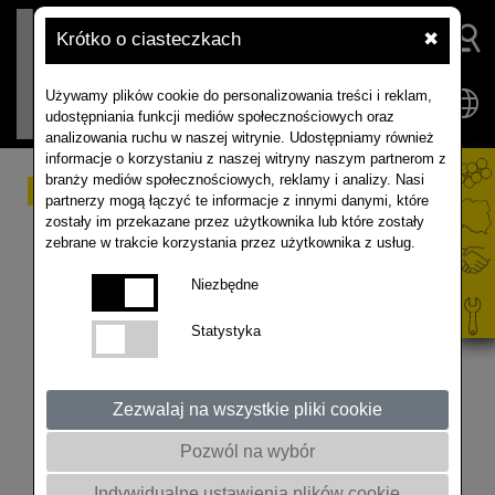
Krótko o ciasteczkach
✖
Używamy plików cookie do personalizowania treści i reklam,
udostępniania funkcji mediów społecznościowych oraz
analizowania ruchu w naszej witrynie. Udostępniamy również
informacje o korzystaniu z naszej witryny naszym partnerom z
branży mediów społecznościowych, reklamy i analizy. Nasi
50 lecie RAPOOL w
partnerzy mogą łączyć te informacje z innymi danymi, które
zostały im przekazane przez użytkownika lub które zostały
Europie, Historyczne
zebrane w trakcie korzystania przez użytkownika z usług.
poletka
Niezbędne
Statystyka
@akademiarzepaku5409 @Top1Agrar1Polska
@AgroProfil @tygodnikporadnikrolniczy @wrp.pl-
wiadomoscirolniczep2149 #shorts #rolnictwo
Zezwalaj na wszystkie pliki cookie
#rzepoak #50lat #nasiona #rapoolinfobox
Pozwól na wybór
Indywidualne ustawienia plików cookie