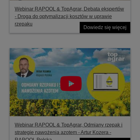
Webinar RAPOOL & TopAgrar, Debata ekspertów
- Droga do optymalizacji kosztów w uprawie
rzepaku
Dowiedz się więcej
Webinar RAPOOL & TopAgrar, Odmiany rzepak i
strategie nawożenia azotem - Artur Kozera -
RAPOOL Polska