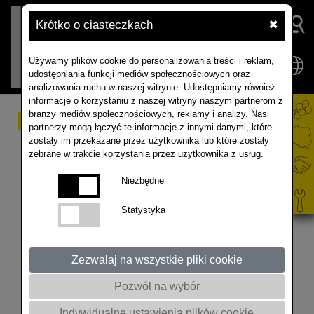
Krótko o ciasteczkach
✖
Używamy plików cookie do personalizowania treści i reklam,
udostępniania funkcji mediów społecznościowych oraz
analizowania ruchu w naszej witrynie. Udostępniamy również
informacje o korzystaniu z naszej witryny naszym partnerom z
branży mediów społecznościowych, reklamy i analizy. Nasi
RAPOOL XPERIENCE –
partnerzy mogą łączyć te informacje z innymi danymi, które
zostały im przekazane przez użytkownika lub które zostały
ostatni dzień kwietnia na
zebrane w trakcie korzystania przez użytkownika z usług.
platformie
Niezbędne
Statystyka
RAPOOL XPERIENCE – ostatni dzień kwietnia na
platformie Tak wyglądała nasza platforma
doświadczalna pod koniec kwietnia – pełnia
Zezwalaj na wszystkie pliki cookie
sezonu wiosennego i intensywny rozwój roślin Co
Pozwól na wybór
można było zobaczyć? • rzepak w różnych fazach
rozwojowych – od wczesnego wzrostu po
Indywidualne ustawienia plików cookie