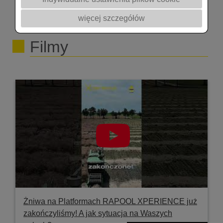
zaawansowane pąkowanie • wyraźne
więcej szczegółów
zróżnicowanie roślin w zależności od wczesności
kwitnienia • dynamiczny przyrost biomasy w
Filmy
krótkim czasie • wyrównanie łanu, ale też różnice
wynikające z genetyki odmian • potencjał
plonowania widoczny już na tym etapie To właśnie
tutaj najlepiej widać, jak odmiany reagują na
warunki i jak różnią się tempem rozwoju – każdy
detal ma znaczenie w praktyce polowej.
Żniwa na Platformach RAPOOL XPERIENCE już
zakończyliśmy! A jak sytuacja na Waszych