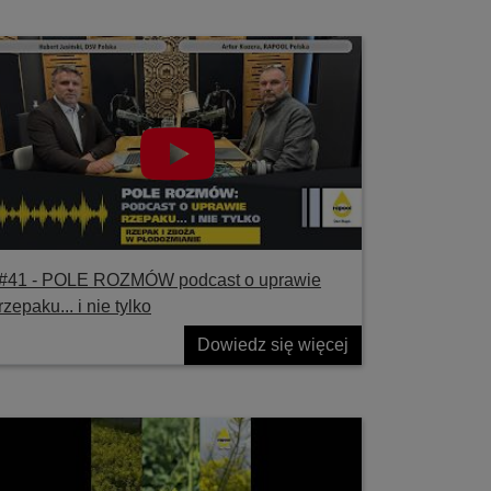
#41 ‐ POLE ROZMÓW podcast o uprawie
rzepaku... i nie tylko
Dowiedz się więcej