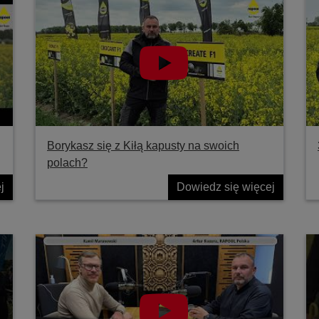
Borykasz się z Kiłą kapusty na swoich
polach?
j
Dowiedz się więcej