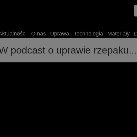
Aktualności
O nas
Uprawa
Technologia
Materiały
odcast o uprawie rzepaku... i
u RAPOOL Polska rozmawia z Nikodemem Maćkowiakiem na tema
o zrealizowane w TOK JOB Studio w Gminnej Bibliotece Publi
 #uprawa #podcast