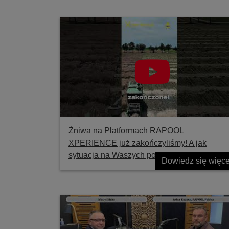
Żniwa na Platformach RAPOOL
XPERIENCE już zakończyliśmy! A jak
sytuacja na Waszych polach?
Dowiedz się więce