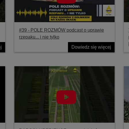
#39 ‐ POLE ROZMÓW podcast o uprawie
rzepaku... i nie tylko
j
Dowiedz się więcej