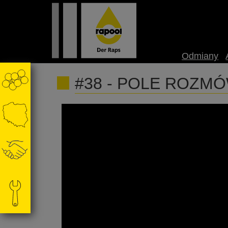
Odmiany
#38 ‐ POLE ROZMÓW p
Artur Kozera manager produktu i marketing
Zapraszamy do wysłuchania! Nagranie został
@akademiarzepaku5409 #rolnictwo #hodowla