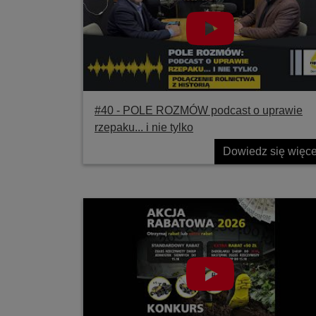
#40 ‐ POLE ROZMÓW podcast o uprawie
rzepaku... i nie tylko
Dowiedz się więce