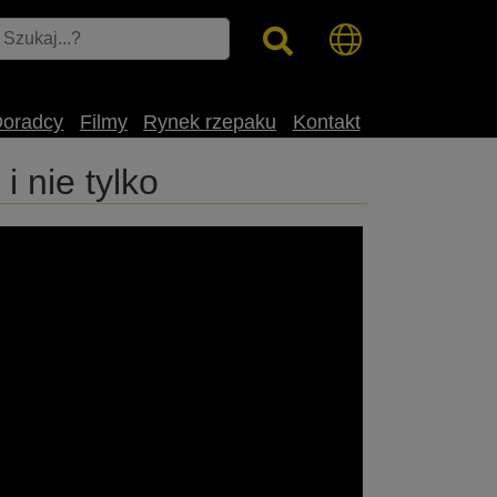
Doradcy
Filmy
Rynek rzepaku
Kontakt
 nie tylko
t gospodarstwa naszego gościa.
cznej w Mieścisku. @rapoolpolska7302