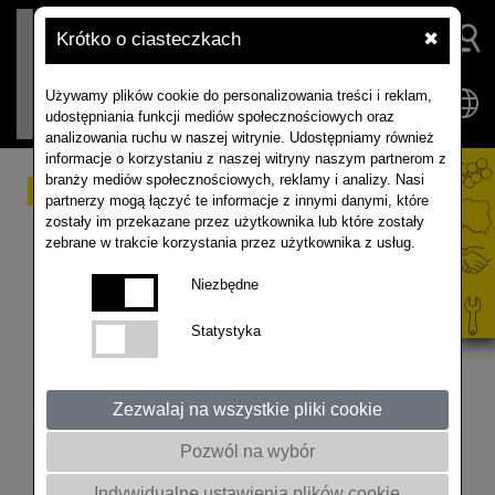
Krótko o ciasteczkach
✖
Używamy plików cookie do personalizowania treści i reklam,
udostępniania funkcji mediów społecznościowych oraz
analizowania ruchu w naszej witrynie. Udostępniamy również
informacje o korzystaniu z naszej witryny naszym partnerom z
branży mediów społecznościowych, reklamy i analizy. Nasi
Rzepak-
partnerzy mogą łączyć te informacje z innymi danymi, które
zostały im przekazane przez użytkownika lub które zostały
Rapool_Efektywność
zebrane w trakcie korzystania przez użytkownika z usług.
wykorzystania azotu.
Niezbędne
Statystyka
Nowe genetycznie mieszańce TEMPTATION i
DUKE z hodowli Rapool efektywniej wykorzystują
zastosowany azot.
Zezwalaj na wszystkie pliki cookie
Pozwól na wybór
Indywidualne ustawienia plików cookie