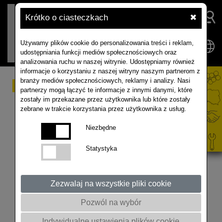
Krótko o ciasteczkach
✖
Używamy plików cookie do personalizowania treści i reklam,
udostępniania funkcji mediów społecznościowych oraz
analizowania ruchu w naszej witrynie. Udostępniamy również
informacje o korzystaniu z naszej witryny naszym partnerom z
branży mediów społecznościowych, reklamy i analizy. Nasi
AKADEMIA RZEPAKU
partnerzy mogą łączyć te informacje z innymi danymi, które
zostały im przekazane przez użytkownika lub które zostały
2024 - online. Wykład
zebrane w trakcie korzystania przez użytkownika z usług.
prof Marka Korbasa z
Niezbędne
Instytutu Ochrony Roślin
Statystyka
w Poznaniu
Zezwalaj na wszystkie pliki cookie
Temat: Aktualna sytuacja na polach rzepaku oraz
Pozwól na wybór
możliwości ochrony roślin w sezonie 2023/2024
@akademiarzepaku5409 #rolnictwo #rzepak
Indywidualne ustawienia plików cookie