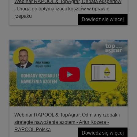
Webinar RAPOOL & TopAgrar, Debata ekspertów
- Droga do optymalizacji kosztów w uprawie
rzepaku
Dowiedz się więcej
Webinar RAPOOL & TopAgrar, Odmiany rzepak i
strategie nawożenia azotem - Artur Kozera -
RAPOOL Polska
Dowiedz się więcej