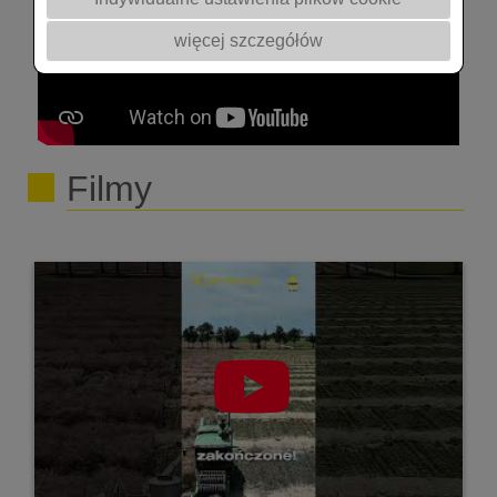
#nasiona
więcej szczegółów
Filmy