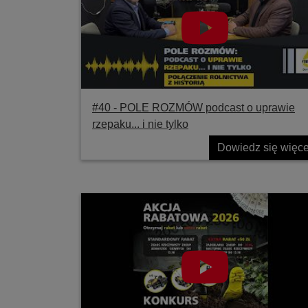
#40 ‐ POLE ROZMÓW podcast o uprawie
rzepaku... i nie tylko
Dowiedz się więce