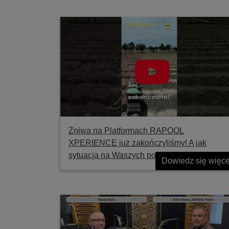
Żniwa na Platformach RAPOOL
XPERIENCE już zakończyliśmy! A jak
sytuacja na Waszych polach?
Dowiedz się więce