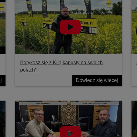
Borykasz się z Kiłą kapusty na swoich
polach?
j
Dowiedz się więcej