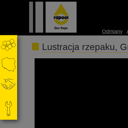
Odmiany
Lustracja rzepaku, 
@akademiarzepaku5409 #rolnictwo #rzepak #