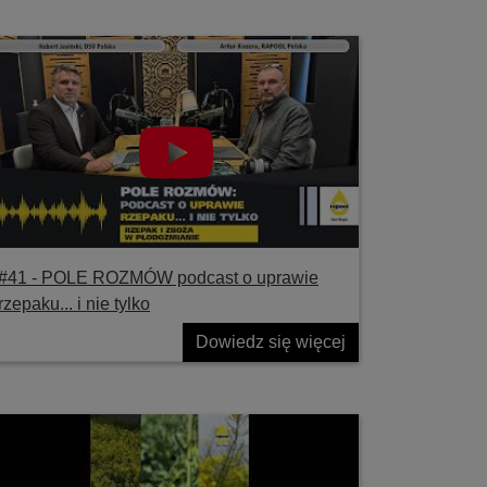
#41 ‐ POLE ROZMÓW podcast o uprawie
rzepaku... i nie tylko
Dowiedz się więcej