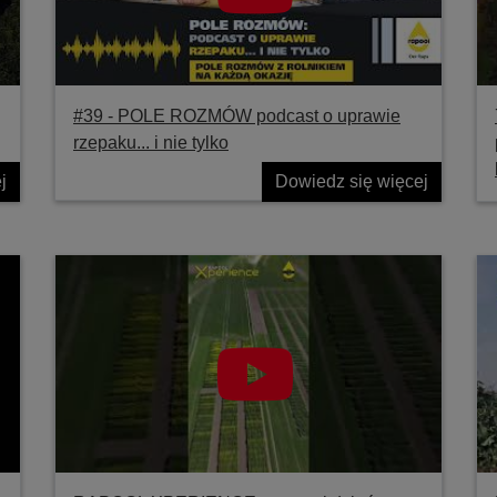
#39 ‐ POLE ROZMÓW podcast o uprawie
rzepaku... i nie tylko
j
Dowiedz się więcej