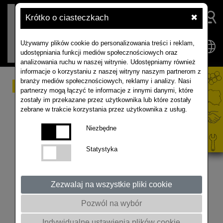
Krótko o ciasteczkach
✖
Używamy plików cookie do personalizowania treści i reklam,
udostępniania funkcji mediów społecznościowych oraz
analizowania ruchu w naszej witrynie. Udostępniamy również
informacje o korzystaniu z naszej witryny naszym partnerom z
branży mediów społecznościowych, reklamy i analizy. Nasi
#12 POLE ROZMÓW
partnerzy mogą łączyć te informacje z innymi danymi, które
zostały im przekazane przez użytkownika lub które zostały
podcast o uprawie
zebrane w trakcie korzystania przez użytkownika z usług.
rzepaku... i nie tylko
Niezbędne
Statystyka
Artur Kozera manager produktu i marketingu
RAPOOL Polska rozmawia z Barbarą Amroży z
YARA Poland na temat mineralnego żywienia
Zezwalaj na wszystkie pliki cookie
roślin. Zapraszamy do wysłuchania! Nagranie
Pozwól na wybór
zostało zrealizowane w TOK JOB Studio w
Gminnej Bibliotece Publicznej w Mieścisku.
Indywidualne ustawienia plików cookie