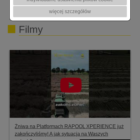
@rapoolpolska7302 @akademiarzepaku5409
więcej szczegółów
@yarapoland1317 #rolnictwo #rzepak #nawożenie
#podcast
Filmy
Żniwa na Platformach RAPOOL XPERIENCE już
zakończyliśmy! A jak sytuacja na Waszych