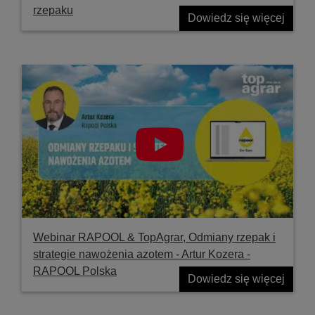
rzepaku
Dowiedz się więcej
Webinar RAPOOL & TopAgrar, Odmiany rzepak i
strategie nawożenia azotem - Artur Kozera -
RAPOOL Polska
Dowiedz się więcej