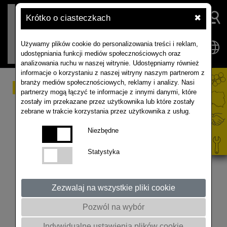
Krótko o ciasteczkach
✖
Używamy plików cookie do personalizowania treści i reklam,
udostępniania funkcji mediów społecznościowych oraz
analizowania ruchu w naszej witrynie. Udostępniamy również
informacje o korzystaniu z naszej witryny naszym partnerom z
branży mediów społecznościowych, reklamy i analizy. Nasi
Akademia rzepaku
partnerzy mogą łączyć te informacje z innymi danymi, które
zostały im przekazane przez użytkownika lub które zostały
Krzemieniewo, woj.
zebrane w trakcie korzystania przez użytkownika z usług.
wielkopolskie, 24 05
Niezbędne
2022,
Statystyka
Wideo relacja z Akademii rzepaku, którą
Zezwalaj na wszystkie pliki cookie
zorganizowaliśmy w Krzemieniewie oraz polach
stacji doświadczalno-hodowlanej NPZ Lembke w
Pozwól na wybór
Grodzisku k/Gostynia. 24.05.2022.
Indywidualne ustawienia plików cookie