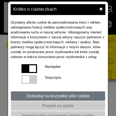
Krótko o ciasteczkach
✖
Używamy plików cookie do personalizowania treści i reklam,
udostępniania funkcji mediów społecznościowych oraz
analizowania ruchu w naszej witrynie. Udostępniamy również
informacje o korzystaniu z naszej witryny naszym partnerom z
branży mediów społecznościowych, reklamy i analizy. Nasi
Sytuacja na światowym
partnerzy mogą łączyć te informacje z innymi danymi, które
zostały im przekazane przez użytkownika lub które zostały
rynku rzepaku.
zebrane w trakcie korzystania przez użytkownika z usług.
Webinarium top agrar
Niezbędne
Polska & RAPOOL
Statystyka
Polska, 2023
Zezwalaj na wszystkie pliki cookie
Rzepak 3 D hodowla-nauka-praktyka.
Pozwól na wybór
Indywidualne ustawienia plików cookie