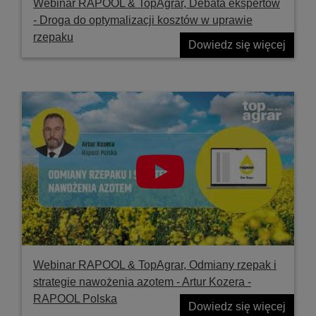
Webinar RAPOOL & TopAgrar, Debata ekspertów
- Droga do optymalizacji kosztów w uprawie
rzepaku
Dowiedz się więcej
Webinar RAPOOL & TopAgrar, Odmiany rzepak i
strategie nawożenia azotem - Artur Kozera -
RAPOOL Polska
Dowiedz się więcej