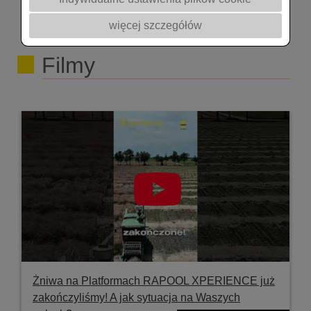
@rapoolpolska7302 @akademiarzepaku5409
więcej szczegółów
#rolnictwo #hodowla #dsv #podcast
Filmy
Żniwa na Platformach RAPOOL XPERIENCE już
zakończyliśmy! A jak sytuacja na Waszych