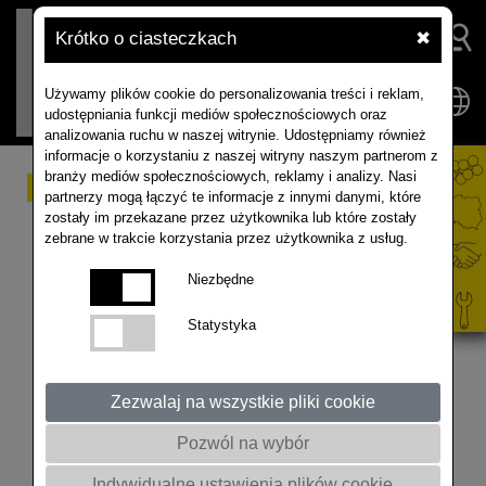
Krótko o ciasteczkach
✖
Używamy plików cookie do personalizowania treści i reklam,
udostępniania funkcji mediów społecznościowych oraz
analizowania ruchu w naszej witrynie. Udostępniamy również
informacje o korzystaniu z naszej witryny naszym partnerom z
branży mediów społecznościowych, reklamy i analizy. Nasi
#37 ‐ POLE ROZMÓW
partnerzy mogą łączyć te informacje z innymi danymi, które
zostały im przekazane przez użytkownika lub które zostały
podcast o uprawie
zebrane w trakcie korzystania przez użytkownika z usług.
rzepaku... i nie tylko
Niezbędne
Statystyka
Artur Kozera manager produktu i marketingu
RAPOOL Polska rozmawia z Hubertem Jasińskim z
DSV Polska na temat rzepaku jako przedplonu dla
Zezwalaj na wszystkie pliki cookie
kukurydzy. Zapraszamy do wysłuchania! Nagranie
Pozwól na wybór
zostało zrealizowane w TOK JOB Studio w
Gminnej Bibliotece Publicznej w Mieścisku.
Indywidualne ustawienia plików cookie