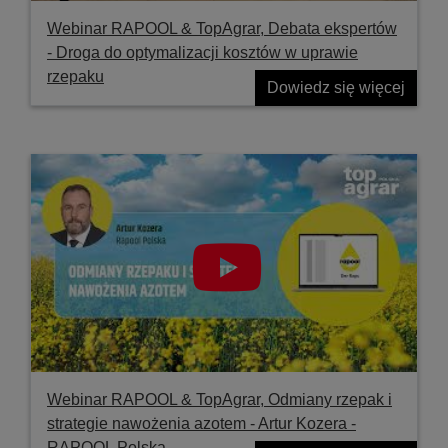
Webinar RAPOOL & TopAgrar, Debata ekspertów
- Droga do optymalizacji kosztów w uprawie
rzepaku
Dowiedz się więcej
Webinar RAPOOL & TopAgrar, Odmiany rzepak i
strategie nawożenia azotem - Artur Kozera -
RAPOOL Polska