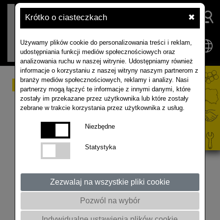
Krótko o ciasteczkach
✖
Używamy plików cookie do personalizowania treści i reklam,
udostępniania funkcji mediów społecznościowych oraz
analizowania ruchu w naszej witrynie. Udostępniamy również
informacje o korzystaniu z naszej witryny naszym partnerom z
branży mediów społecznościowych, reklamy i analizy. Nasi
#21 POLE ROZMÓW
partnerzy mogą łączyć te informacje z innymi danymi, które
zostały im przekazane przez użytkownika lub które zostały
podcast o uprawie
zebrane w trakcie korzystania przez użytkownika z usług.
rzepaku... i nie tylko
Niezbędne
Statystyka
Artur Kozera manager produktu i marketingu
RAPOOL Polska rozmawia z Piotrem Kotowskim z
Timac Agro na temat biostymulacji i nawożenia
Zezwalaj na wszystkie pliki cookie
dolistnego. Zapraszamy do wysłuchania! Nagranie
Pozwól na wybór
zostało zrealizowane w TOK JOB Studio w
Gminnej Bibliotece Publicznej w Mieścisku.
Indywidualne ustawienia plików cookie