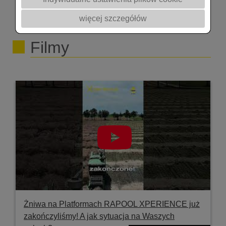
@rapoolpolska7302 @akademiarzepaku5409
więcej szczegółów
#rolnictwo #rzepak #jesień #podcast #nawożenie
#biostymulacja #timacagro
Filmy
Żniwa na Platformach RAPOOL XPERIENCE już
zakończyliśmy! A jak sytuacja na Waszych