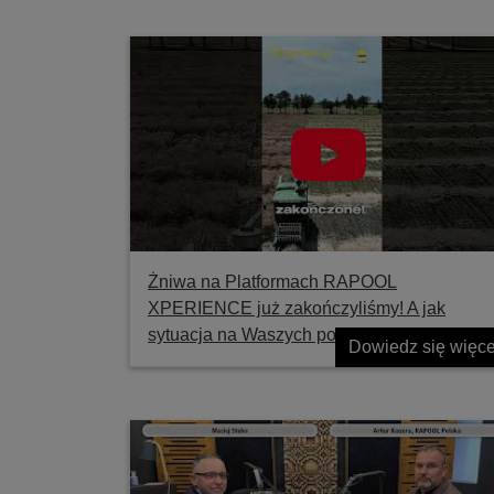
Żniwa na Platformach RAPOOL
XPERIENCE już zakończyliśmy! A jak
sytuacja na Waszych polach?
Dowiedz się więce