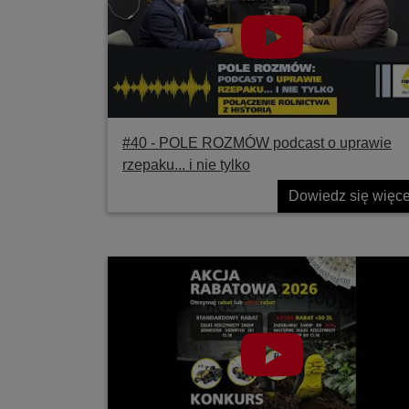
#40 ‐ POLE ROZMÓW podcast o uprawie
rzepaku... i nie tylko
Dowiedz się więce