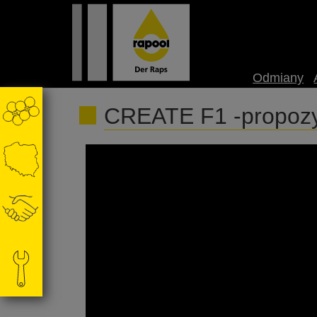
Odmiany
CREATE F1 -propozy
#kilakapusy #rzepak #nasion #rolnictwo #agri