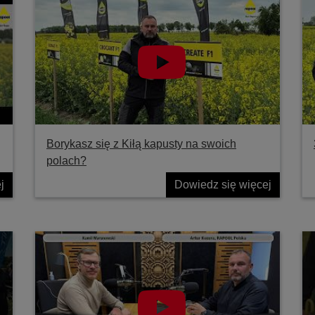
Borykasz się z Kiłą kapusty na swoich
polach?
j
Dowiedz się więcej