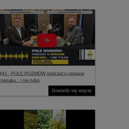
#41 ‐ POLE ROZMÓW podcast o uprawie
rzepaku... i nie tylko
Dowiedz się więcej