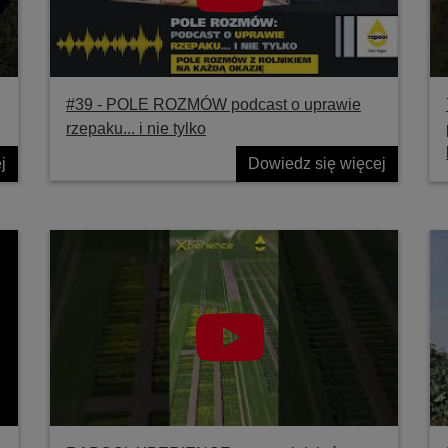
#39 ‐ POLE ROZMÓW podcast o uprawie
rzepaku... i nie tylko
j
Dowiedz się więcej