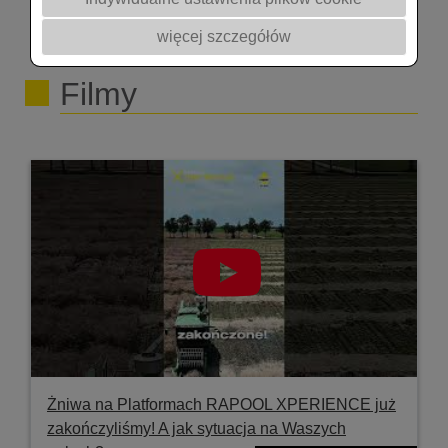
@rapoolpolska7302 @akademiarzepaku5409
więcej szczegółów
#rolnictwo #rzepak #integrowana #podcast
Filmy
Żniwa na Platformach RAPOOL XPERIENCE już
zakończyliśmy! A jak sytuacja na Waszych