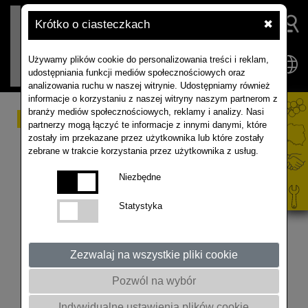
Krótko o ciasteczkach
✖
Używamy plików cookie do personalizowania treści i reklam,
udostępniania funkcji mediów społecznościowych oraz
analizowania ruchu w naszej witrynie. Udostępniamy również
informacje o korzystaniu z naszej witryny naszym partnerom z
branży mediów społecznościowych, reklamy i analizy. Nasi
#15 POLE ROZMÓW
partnerzy mogą łączyć te informacje z innymi danymi, które
zostały im przekazane przez użytkownika lub które zostały
podcast o uprawie
zebrane w trakcie korzystania przez użytkownika z usług.
rzepaku... i nie tylko
Niezbędne
Statystyka
Artur Kozera manager produktu i marketingu
RAPOOL Polska rozmawia z Emilią Kurant-
Andrzejczak na temat Integrowanej produkcji
Zezwalaj na wszystkie pliki cookie
roślinnej. Zapraszamy do wysłuchania! Nagranie
Pozwól na wybór
zostało zrealizowane w TOK JOB Studio w
Gminnej Bibliotece Publicznej w Mieścisku.
Indywidualne ustawienia plików cookie