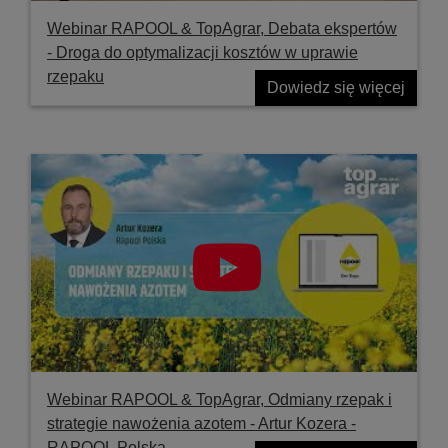
Webinar RAPOOL & TopAgrar, Debata ekspertów
- Droga do optymalizacji kosztów w uprawie
rzepaku
Dowiedz się więcej
Webinar RAPOOL & TopAgrar, Odmiany rzepak i
strategie nawożenia azotem - Artur Kozera -
RAPOOL Polska