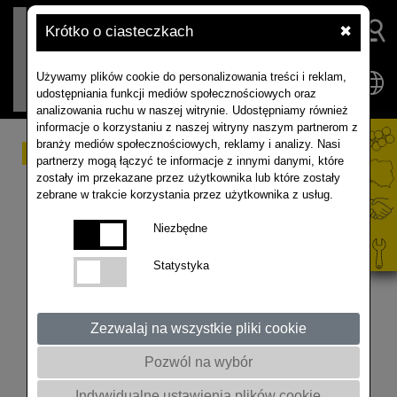
Krótko o ciasteczkach
✖
Używamy plików cookie do personalizowania treści i reklam,
udostępniania funkcji mediów społecznościowych oraz
analizowania ruchu w naszej witrynie. Udostępniamy również
informacje o korzystaniu z naszej witryny naszym partnerom z
branży mediów społecznościowych, reklamy i analizy. Nasi
Borykasz się z Kiłą
partnerzy mogą łączyć te informacje z innymi danymi, które
zostały im przekazane przez użytkownika lub które zostały
kapusty na swoich
zebrane w trakcie korzystania przez użytkownika z usług.
polach?
Niezbędne
Statystyka
Koniecznie zapoznaj się z naszą ofertą! #create
#rzepak
Zezwalaj na wszystkie pliki cookie
Pozwól na wybór
Indywidualne ustawienia plików cookie