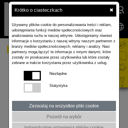
Krótko o ciasteczkach
✖
Używamy plików cookie do personalizowania treści i reklam,
udostępniania funkcji mediów społecznościowych oraz
analizowania ruchu w naszej witrynie. Udostępniamy również
informacje o korzystaniu z naszej witryny naszym partnerom z
branży mediów społecznościowych, reklamy i analizy. Nasi
Rzepak - Ocena stanu
partnerzy mogą łączyć te informacje z innymi danymi, które
zostały im przekazane przez użytkownika lub które zostały
plantacji przed
zebrane w trakcie korzystania przez użytkownika z usług.
kwitnieniem, 21.04.2022
Niezbędne
r.
Statystyka
00:00 - 01:04 Wstęp 01:05 - 02:14 Hodowla odmian
Zezwalaj na wszystkie pliki cookie
rzepaku nowej generacji – Mariusz Ratajczak,
Saaten-Union Polska 02:15 - 06:04 Odmiany
Pozwól na wybór
rzepaku, Artur Kozera, Rapool Polska 06:05 - 17:40
Indywidualne ustawienia plików cookie