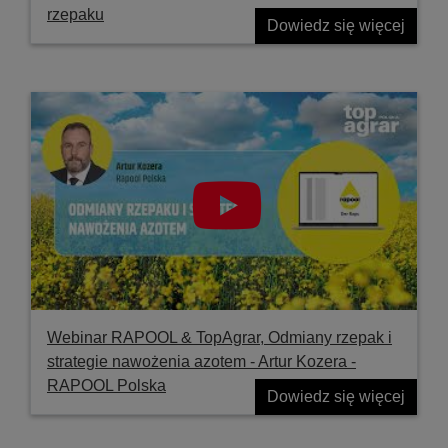
rzepaku
Dowiedz się więcej
Webinar RAPOOL & TopAgrar, Odmiany rzepak i
strategie nawożenia azotem - Artur Kozera -
RAPOOL Polska
Dowiedz się więcej