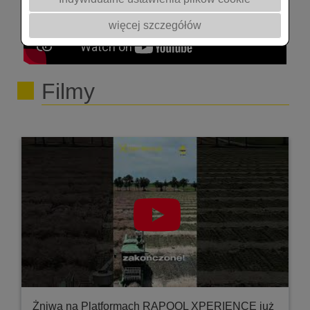
Odkrywka glebowa – silny system korzeniowy i
aktywna gleba podstawą zdrowej rośliny –Piotr
więcej szczegółów
Kotowski, Timac Agro Polska 17:41 - 39:05 Ocena
kondycji roślin oraz wiosenne odżywianie rzepaku
– prof. Witold Szczepaniak, Uniwersytet
Filmy
Przyrodniczy w Poznaniu 39:06 - 41:14 Ochrona
rzepaku w czasie kwitnienia – dr Marcin Łański,
BASF Polska
Żniwa na Platformach RAPOOL XPERIENCE już