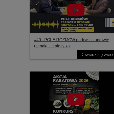
#40 ‐ POLE ROZMÓW podcast o uprawie
rzepaku... i nie tylko
Dowiedz się więce