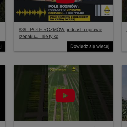
#39 ‐ POLE ROZMÓW podcast o uprawie
rzepaku... i nie tylko
j
Dowiedz się więcej