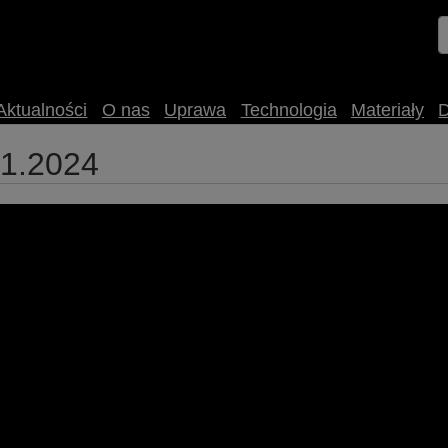
Aktualności
O nas
Uprawa
Technologia
Materiały
01.2024
@up_poznan #rolnictwo #rzepak #nasiona #new