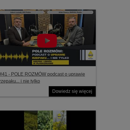
#41 ‐ POLE ROZMÓW podcast o uprawie
rzepaku... i nie tylko
Dowiedz się więcej