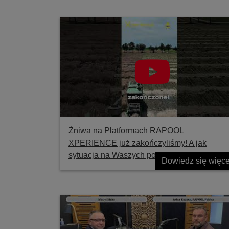
Żniwa na Platformach RAPOOL
XPERIENCE już zakończyliśmy! A jak
sytuacja na Waszych polach?
Dowiedz się więce