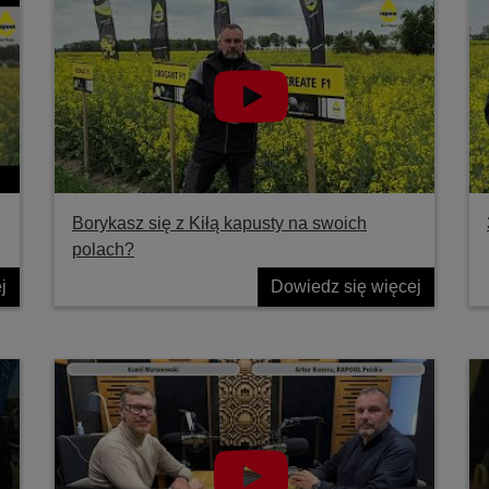
Borykasz się z Kiłą kapusty na swoich
polach?
j
Dowiedz się więcej