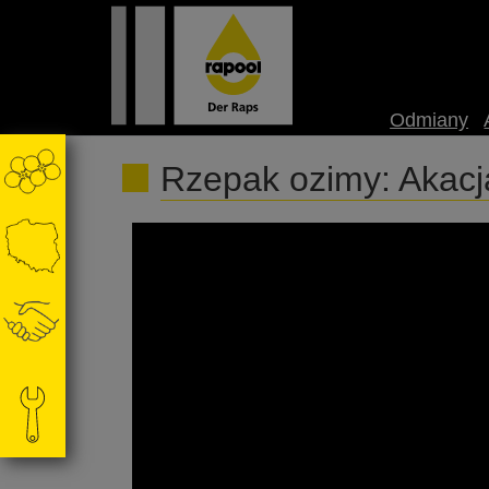
Odmiany
Rzepak ozimy: Akac
Warunki uczestnictwa w Akcji Rabatowej
CL. Znacie już zasady? Jeśli nie to posłuchajci