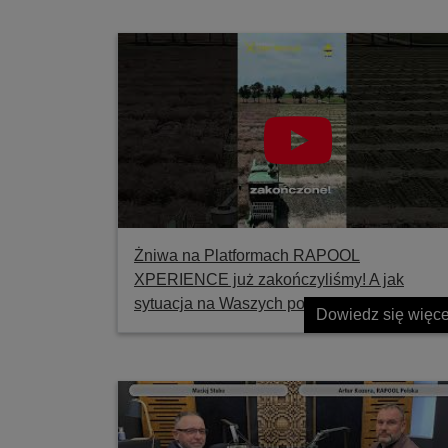
Żniwa na Platformach RAPOOL
XPERIENCE już zakończyliśmy! A jak
sytuacja na Waszych polach?
Dowiedz się więce