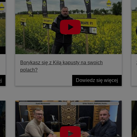
Borykasz się z Kiłą kapusty na swoich
polach?
j
Dowiedz się więcej