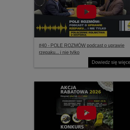
#40 ‐ POLE ROZMÓW podcast o uprawie
rzepaku... i nie tylko
Dowiedz się więce