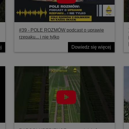
#39 ‐ POLE ROZMÓW podcast o uprawie
rzepaku... i nie tylko
j
Dowiedz się więcej