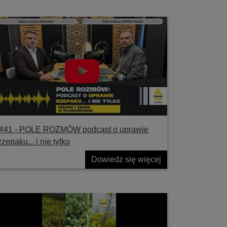
#41 ‐ POLE ROZMÓW podcast o uprawie
rzepaku... i nie tylko
Dowiedz się więcej