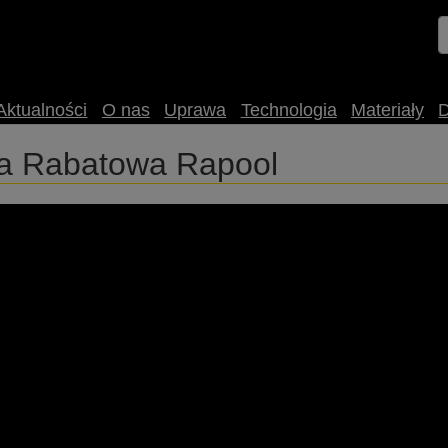
Aktualności
O nas
Uprawa
Technologia
Materiały
ja Rabatowa Rapool
 Rapool. Premiujemy zakup odmian TEMPTATION, DUKE, AT
e...