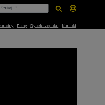
Doradcy
Filmy
Rynek rzepaku
Kontakt
ORA, PRINCE, CROME, CROTORA, PHOENIX