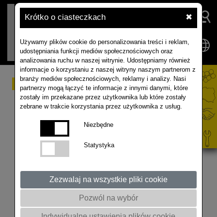
Krótko o ciasteczkach
✖
Używamy plików cookie do personalizowania treści i reklam,
udostępniania funkcji mediów społecznościowych oraz
analizowania ruchu w naszej witrynie. Udostępniamy również
informacje o korzystaniu z naszej witryny naszym partnerom z
branży mediów społecznościowych, reklamy i analizy. Nasi
RAPOOL XPERIENCE
partnerzy mogą łączyć te informacje z innymi danymi, które
zostały im przekazane przez użytkownika lub które zostały
doświadczenia
zebrane w trakcie korzystania przez użytkownika z usług.
2025/2026
Niezbędne
Statystyka
Zezwalaj na wszystkie pliki cookie
Pozwól na wybór
Indywidualne ustawienia plików cookie