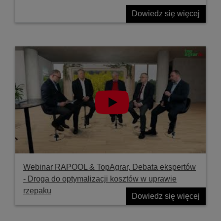
Dowiedz się więcej
Webinar RAPOOL & TopAgrar, Debata ekspertów
- Droga do optymalizacji kosztów w uprawie
rzepaku
Dowiedz się więcej