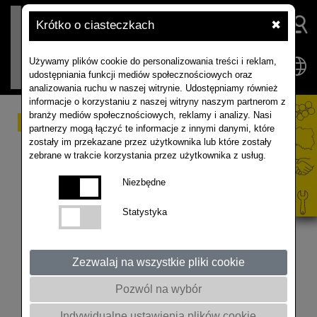
Krótko o ciasteczkach
✖
Używamy plików cookie do personalizowania treści i reklam,
udostępniania funkcji mediów społecznościowych oraz
analizowania ruchu w naszej witrynie. Udostępniamy również
informacje o korzystaniu z naszej witryny naszym partnerom z
branży mediów społecznościowych, reklamy i analizy. Nasi
RAPOOL XPERIENCE
partnerzy mogą łączyć te informacje z innymi danymi, które
zostały im przekazane przez użytkownika lub które zostały
czerwiec 2025
zebrane w trakcie korzystania przez użytkownika z usług.
Niezbędne
Doświadczenia nawozowe na platformie RAPOOL
Statystyka
XPERIENCE w Godurowie
Zezwalaj na wszystkie pliki cookie
Pozwól na wybór
Indywidualne ustawienia plików cookie