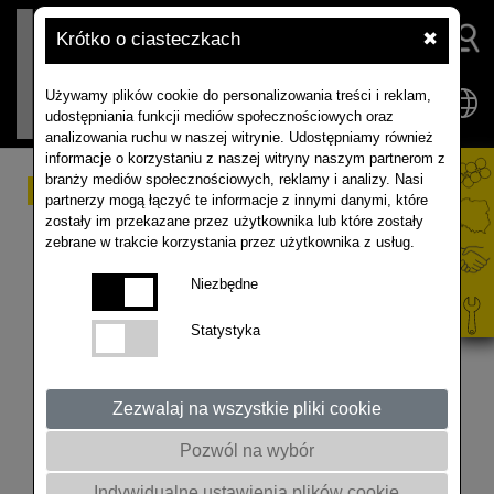
Krótko o ciasteczkach
✖
Używamy plików cookie do personalizowania treści i reklam,
udostępniania funkcji mediów społecznościowych oraz
analizowania ruchu w naszej witrynie. Udostępniamy również
informacje o korzystaniu z naszej witryny naszym partnerom z
branży mediów społecznościowych, reklamy i analizy. Nasi
RZEPAK - AKADEMIA
partnerzy mogą łączyć te informacje z innymi danymi, które
zostały im przekazane przez użytkownika lub które zostały
RZEPAKU -
zebrane w trakcie korzystania przez użytkownika z usług.
NAWOŻENIE RZEPAKU
Niezbędne
JESIENIĄ
Statystyka
Nowy sezon Akademii Rzepaku 2021-22 już
Zezwalaj na wszystkie pliki cookie
rozpoczęty! 3 września 2021 r. w Stacji
Doświadczalno-Hodowlanej w Spytkówkach został
Pozwól na wybór
wykonany siew rzepaku. Prof. Witold Szczepaniak
Indywidualne ustawienia plików cookie