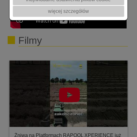
z Uniwersytetu Przyrodniczego w Poznaniu
przedstawia szczegółową technologię nawożenia
więcej szczegółów
rzepaku ozimego jesienią, jak również omawia
mechanizm tworzenia plonu przez rzepak. Zapisz
się do naszej grupy na FB
Filmy
https://www.facebook.com/groups/29399... Spis:
0:22 - 2:04 Siew rzepaku w Stacji Doświadczalno-
Hodowlanej w Spytkówkach - Mariusz Ratajczak
2:07 - 7:31 Odmiany rzepaku - Daniel Tubicz,
Rapool Polska 7:35 - 29:43 - Jesienne nawożenie
rzepaku - prof. Witold Szczepaniak, Uniwersytet
Przyrodniczy w Poznaniu
Żniwa na Platformach RAPOOL XPERIENCE już