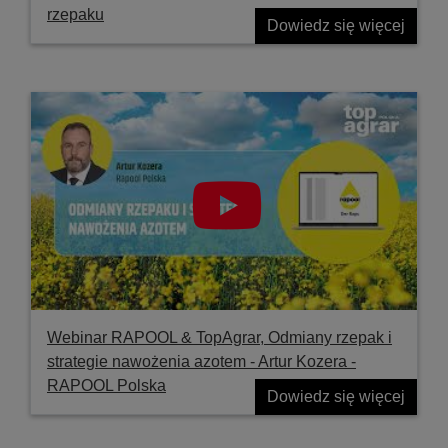
rzepaku
Dowiedz się więcej
Webinar RAPOOL & TopAgrar, Odmiany rzepak i
strategie nawożenia azotem - Artur Kozera -
RAPOOL Polska
Dowiedz się więcej