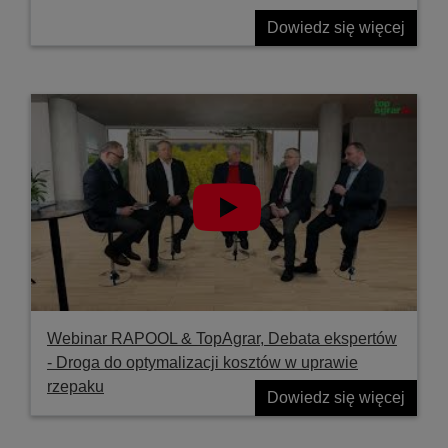
Dowiedz się więcej
Webinar RAPOOL & TopAgrar, Debata ekspertów
- Droga do optymalizacji kosztów w uprawie
rzepaku
Dowiedz się więcej