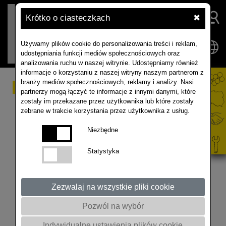
Krótko o ciasteczkach
✖
Używamy plików cookie do personalizowania treści i reklam,
udostępniania funkcji mediów społecznościowych oraz
analizowania ruchu w naszej witrynie. Udostępniamy również
informacje o korzystaniu z naszej witryny naszym partnerom z
branży mediów społecznościowych, reklamy i analizy. Nasi
Rzepak - jak obniżyć
partnerzy mogą łączyć te informacje z innymi danymi, które
zostały im przekazane przez użytkownika lub które zostały
dawkę azotu na wiosnę?
zebrane w trakcie korzystania przez użytkownika z usług.
Niezbędne
Jeśli chcemy obniżyć dawki azotu na wiosnę, to
Statystyka
należy pamiętać, że jest to działanie ryzykowne,
ale możliwe tylko na dobrych stanowiskach i w
sytuacji dobrze zbilansowanego nawożenia
Zezwalaj na wszystkie pliki cookie
pozostałymi składnikami. Zagadnienie to podczas
Akademii Rzepaku omówił prof. Witold
Pozwól na wybór
Szczepaniak z Uniwersytetu Przyrodniczego w
Indywidualne ustawienia plików cookie
Poznaniu.