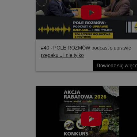
#40 ‐ POLE ROZMÓW podcast o uprawie
rzepaku... i nie tylko
Dowiedz się więce