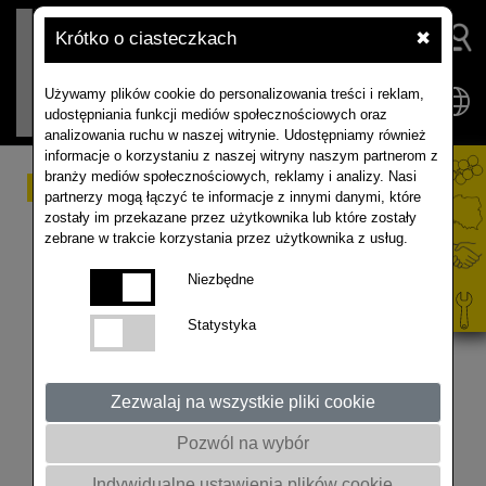
Krótko o ciasteczkach
✖
Używamy plików cookie do personalizowania treści i reklam,
udostępniania funkcji mediów społecznościowych oraz
analizowania ruchu w naszej witrynie. Udostępniamy również
informacje o korzystaniu z naszej witryny naszym partnerom z
branży mediów społecznościowych, reklamy i analizy. Nasi
Choroby rzepaku
partnerzy mogą łączyć te informacje z innymi danymi, które
zostały im przekazane przez użytkownika lub które zostały
zebrane w trakcie korzystania przez użytkownika z usług.
Koniecznie posłuchaj co do zaoferowania ma
Niezbędne
hodowla RAPOOL #rapoolinfobox #agriculture
#rzepak #rolnictwo
Statystyka
Zezwalaj na wszystkie pliki cookie
Pozwól na wybór
Indywidualne ustawienia plików cookie