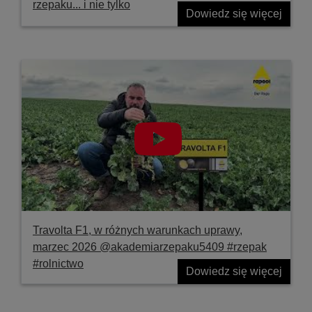
rzepaku... i nie tylko
Dowiedz się więcej
Travolta F1, w różnych warunkach uprawy,
marzec 2026 @akademiarzepaku5409 #rzepak
#rolnictwo
Dowiedz się więcej