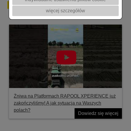
Filmy
więcej szczegółów
Żniwa na Platformach RAPOOL XPERIENCE już
zakończyliśmy! A jak sytuacja na Waszych
polach?
Dowiedz się więcej