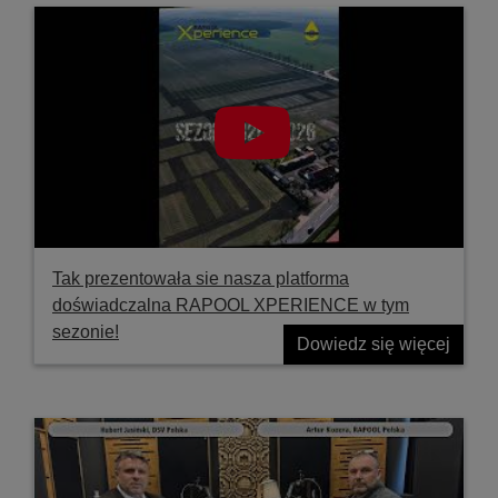
Tak prezentowała sie nasza platforma
doświadczalna RAPOOL XPERIENCE w tym
sezonie!
Dowiedz się więcej